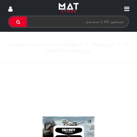
خانه
>
کاور و استیکر
>
پک چهارعددی لایت بار دسته پلی استیشن 4
طرح Call Of Duty: WWII