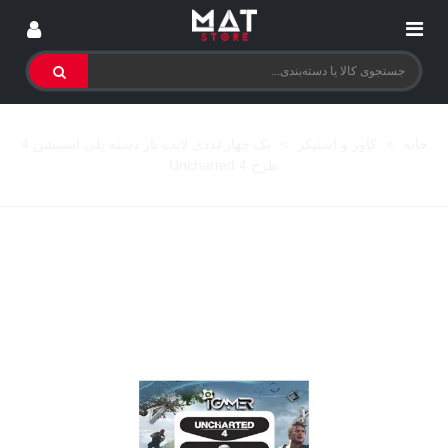
خانه
>
کاور و استیکر
>
پک چهارعددی لایت بار دسته پلی استیشن 4
طرح Uncharted 4