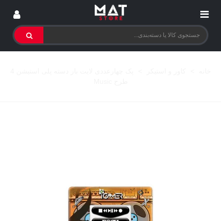
خانه
>
کاور و استیکر
>
پک چهارعددی لایت بار دسته پلی استیشن 4
طرح Music