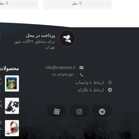
0 نظر
0 نظر
پرداخت در محل
برای مناطق ۲۲گانه شهر
تهران
info@matstore.ir
محصولات 
۰۲۱-۲۲۷۴۱۵۳۰
ارتباط با واتساپ
ا
ارتباط با تلگرام
ا
4
ا
با
ا