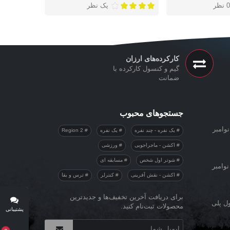
0 نظر
یک نظر
کارکرده‌های ارزان
گیم و کنسول کارکرده با
ضمانت
جستجوهای محبوب
وامبر
یک نفره - چند نفره
یک نفره
Region 2
اکشن - ماجراجویی
ورزشی
شوتر اول شخص
مسابقه ای
نوامبر
اکشن - نقش آفرینی
کنترلر
ترس و بقا
برای دریافت آخرین تخفیف‌ها و جدیدترین
ول پلی
محصولات ثبت‌نام کنید.
پشتیبانی
آنلاین