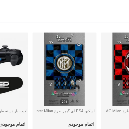
اسکین PS4 آی گیمر طرح Inter Milan
لایت بار دسته طرح ep
دوست داشتن
دوست دا
اتمام موجودی
اتمام موجودی