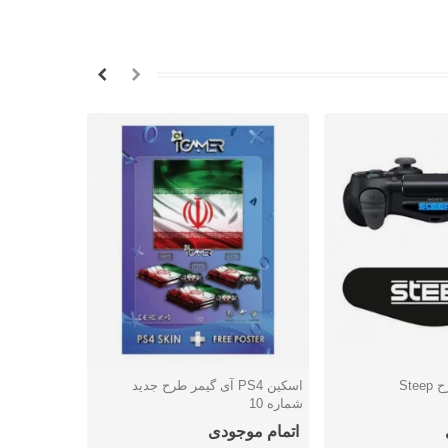
Ste
اسکین PS4 آی گیمر طرح جدید
محافظ دسته دوال 
شتن
دوست داشتن
دوس
شماره 10
اتمام موجودی
اتمام موج