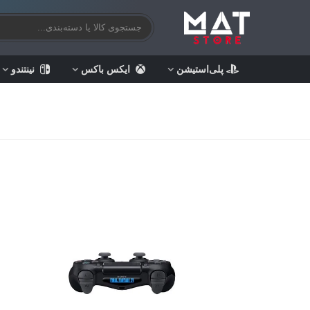
پلی‌استیشن
ایکس باکس
نینتندو