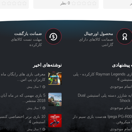
0 نظر
محصول اورجینال
ضمانت بازگشت
ضمانت کالاهای دارای
مهلت تست کالاهای
گارانتی
کارکرده
پیشنهادی
نوشته‌های اخیر
بازی Rayman Legends کارکرده - پلی
معرفی بازی‌ های رایگان ماه ن
ستیشن 4
کاربران پی اس...
تمام موجودی
7 سال پیش
پایه شارژر دسته پلی استیشن Dual
5 بازی مهمی که در ماه آبان 
Shock 
2018 منتشر...
تمام موجودی
7 سال پیش
Ipega PG-R005 هدست بازی سیم دار
10 بازی برتر اختصاصی کنس
 میکروفن...
استیشن 4
تمام موجودی
7 سال پیش