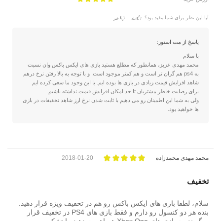
آیا این نظر برای شما مفید بود؟
بله
خیر
پاسخ از مت استور:
با سلام
محمد مهدی عزیز، همانطور که مطلع هستید بازی های ایکس باکس وان نسبت
به ps4 هم گران تر است و هم کمتر موجود است. و با توجه به بالا رفتن نرخ درهم
شاهد افزایش قیمت زیادی در بازی ها بوده ایم. با این وجود ما سعی کرده ایم
برای رضایت خاطر مشتریان تا حد امکان افزایش قیمت نداشته باشیم.
ولی به شما این اطمینان رو می دهیم با ثابت شدن نرخ ارز شاهد تخفیفات در بازی
ها خواهید بود.
محمد مهدی محمدزاده
2018-01-20
تخفیف
سلام، لطفا بازی های ایکس باکس رو هم در تخفیف ویژه قرار دهید.
بنده هر دو کنسول رو دارم و فقط بازی های PS4 در تخفیف قرار
میگیرند. به بازی های Xbox One هم اهمیت دهید. با تشکر.