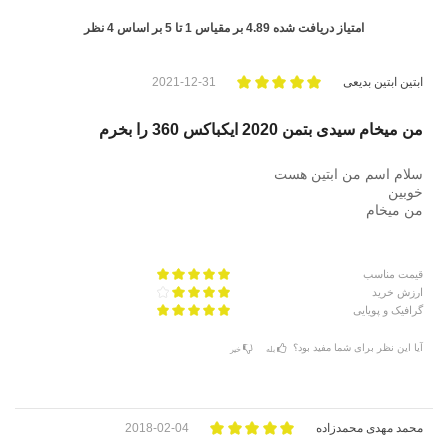
امتیاز دریافت شده
4.89
بر مقیاس
1
تا
5
بر اساس
4
نظر
ابتین ابتین بدیعی
2021-12-31
من میخام سیدی بتمن 2020 ایکباکس 360 را بخرم
سلام اسم من ابتین هست
خوبین
من میخام
قیمت مناسب
ارزش خرید
گرافیک و پویایی
آیا این نظر برای شما مفید بود؟
بله
خیر
محمد مهدی محمدزاده
2018-02-04