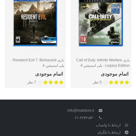
بازی Call of Duty: Infinite Warfare
بازی Resident Evil 7: Biohazard -
Legacy Edition - پلی استیشن 4
پلی استیشن 4
اتمام موجودی
اتمام موجودی
5 نظر
7 نظر
info@matstore.ir
۰۲۱-۲۲۷۴۱۵۳۰
ارتباط با واتساپ
ارتباط با تلگرام