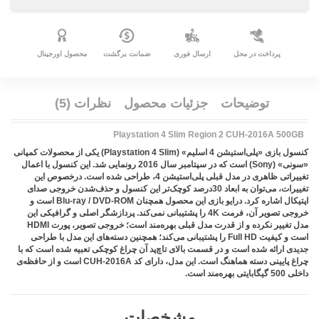
پرداخت در محل
ارسال فوری
ضمانت برگشت
محصول اورجینال
توضیحات
جزئیات محصول
نظرات (5)
Playstation 4 Slim Region 2 CUH-2016A 500GB
کنسول بازی «پلی‌استیشن 4 اسلیم»‌ (Playstation 4 Slim)‌ یکی از محصولات کمپانی
«سونی»‌ (Sony)‌ است که در سپتامبر سال 2016 رونمایی شد. این کنسول با اعمال
تغییراتی ظاهری در مدل قبلی پلی‌استیشن 4، طراحی شده است. درخصوص این
تغییرات، می‌توان به ابعاد 30درصد کوچک‌تر این کنسول و حذف‌شدن خروجی صدای
اپتیکال اشاره کرد. درایو بازی این محصول همچنان‌ Blu-ray / DVD-ROM‌ است و
خروجی تصویر آن، فرمت 4K را پشتیبانی نمی‌کند. پردازشگر اصلی و گرافیکی این
است و کیفیت‌ Full HD را پشتیبانی می‌کند؛ همچنین دسته‌های این مدل با طراحی
جدیدی ارائه شده است و در قسمت بالای تاچ‌پد آن چراغ کوچکی تعبیه شده است که با
چراغ پایینی دسته هماهنگ است. این مدل، دارای کد‌ CUH-2016A‌ است و از حافظه‌ی
داخلی 500 گیگابایتی بهره‌مند است.
مشخصات