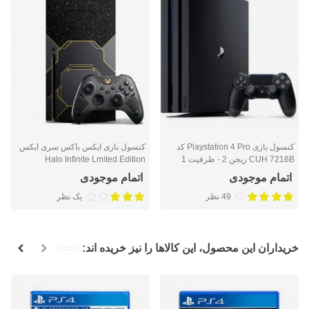
کنسول بازی Playstation 4 Pro کد
کنسول بازی ایکس باکس سری ایکس
CUH 7216B ریجن 2 - ظرفیت 1
Halo Infinite Lmited Edition
ترابایت
اتمام موجودی
اتمام موجودی
49 نظر
یک نظر
خریداران این محصول، این کالاها را نیز خریده اند: