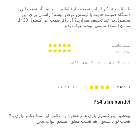
با سلام و تشکر از این قیمت خارقالعاده... ببخشید آیا قیمت این
دستگاه همیشه همینه یا قیمتش عوض میشه؟ راستی برای این
محصول در عید تخفیف میزارید؟ آیا واقا قیمت این کنسول 1430
تومان است؟ ممنون میشم جواب بدید
قیمت مناسب
ارزش خرید
آیا این نظر برای شما مفید بود؟
بله
خیر
2017-11-03
NIMA..R
Ps4 slim bandel
ببخشید این کنسول بازی همراهش داره عکس این ستا عکس بازی بالا
هست توی کنسول هم هست ممنون میشم جواب بدین