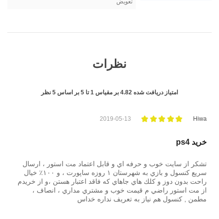
تعویض
نظرات
امتیاز دریافت شده
4.82
بر مقیاس
1
تا
5
بر اساس
5
نظر
2019-05-13
Hiwa
خريد ps4
تشكر از سايت خوب و حرفه اي و قابل اعتماد مت استور ، ارسال
سريع كنسول و بازي به شهرستان ١ روزه ساپورت ، و ١٠٠٪؜ خيال
راحت بدون دوز و كلك هاي جاهاي كه فاقد اعتبار هستن ،و از خريدم
از مت استور راضي م قيمت خوب و مشتري مداري ، انصاف ،
مطمن , كنسول هم نياز به تعريف نداره خداس