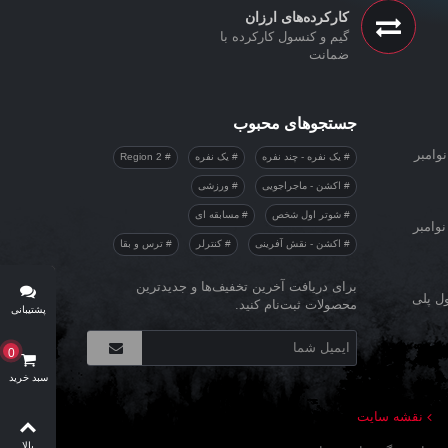
کارکرده‌های ارزان
گیم و کنسول کارکرده با
ضمانت
جستجوهای محبوب
وامبر
یک نفره - چند نفره
یک نفره
Region 2
اکشن - ماجراجویی
ورزشی
شوتر اول شخص
مسابقه ای
نوامبر
اکشن - نقش آفرینی
کنترلر
ترس و بقا
برای دریافت آخرین تخفیف‌ها و جدیدترین
ول پلی
محصولات ثبت‌نام کنید.
پشتیبانی
آنلاین
0
سبد خرید
نقشه سایت
بالا