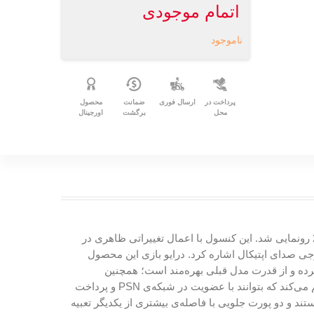
اتمام موجودی
ناموجود
پرداخت در
ارسال فوری
ضمانت
محصول
محل
برگشت
اورجینال
»‌ (Sony)‌ است که در سپتامبر سال 2016 رونمایی شد. این کنسول با اعمال تغییراتی ظاهری در
د 30درصد کوچک‌تر این کنسول و حذف‌شدن خروجی صدای اپتیکال اشاره کرد. درایو بازی این محصول
 گرافیکی این مدل تغییر نکرده و از قدرت مدل قبلی بهره‌مند است؛ همچنین
پلی‌استیشن اسلیم، به‌واسطه‌ی پورت‌ LAN‌ یا اتصال بی‌سیم‌ Wi-Fi‌ به اینترنت متصل می‌شود و امکانات متعددی را برای کاربران فراهم می‌کند که بتوانند با عضویت در شبکه‌ی‌ PSN‌ و پرداخت
ازی‌های مورد نظر خود را خریداری و دانلود کنند یا اینکه به‌صورت آنلاین با دوستان خود بازی کنند. پورت‌های‌ USB‌ از نوع 3.0 هستند و دو پورت جلویی با فاصله‌ی بیشتری از یکدیگر تعبیه