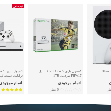
کپی‌خور
کنسول بازی Xbox One S باندل
دوست داشتن
دوست دا
FIFA17 ظرفیت 1TB
ترابایت نسخه کپ
بازی
اتمام موجودی
اتمام موجودی
0 نظر