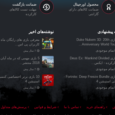
محصول اورجینال
ضمانت بازگشت
ضمانت کالاهای دارای
مهلت تست کالاهای
گارانتی
کارکرده
پیشنهادی
نوشته‌های اخیر
بازی Duke Nukem 3D: 20th
معرفی بازی‌ های رایگان ماه ن
Anniversary World Tour.
کاربران پی اس...
تمام موجودی
7 سال پیش
بازی Deus Ex: Mankind Divided
5 بازی مهمی که در ماه آبان 
رکرده - ایکس...
2018 منتشر...
تمام موجودی
7 سال پیش
بازی Fortnite: Deep Freeze Bundle -
10 بازی برتر اختصاصی کنس
لی استیشن 4
استیشن 4
تمام موجودی
7 سال پیش
ش
راهنمای خرید
تماس با ما
شرایط و قوانین
پرسش‌های متداول