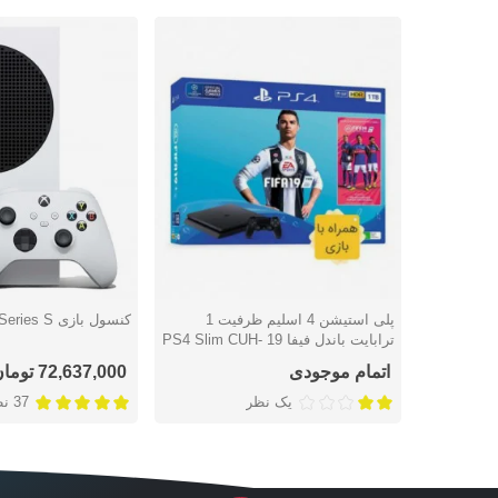
پلی استیشن 4 اسلیم ظرفیت 1
کنسول بازی Xbox Series S
دوست داشتن
دوست داشتن
ترابایت باندل فیفا 19 PS4 Slim CUH-
2216B Fifa 19 Bundle - همراه بازی
اتمام موجودی
72,637,000 تومان
یک نظر
37 نظر