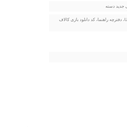
دسته بازی Dual Shock 4، هدست مونو، کابل برق، کابل HDMI، کابل USB، دفترچه راهنما، کد دانلود بازی کالاف