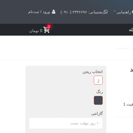
ورود / ثبت‌نام
راهنمایی
پشتیبانی: ۲۳۳۶۶۹۶ (۰۹۱۰)
0
ه
0 تومان
ه کد
انتخاب ریجن
2
رنگ
مشکی
کنسول بازي سوني مدل Playstation 4 Slim کد CUH-2016B ريجن 2 - ظرفيت 1
گارانتی