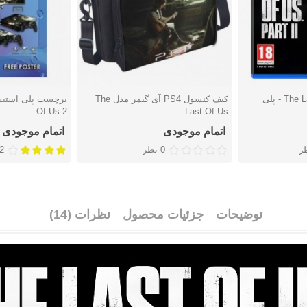
بازی The Last of Us Part II - پلی
کیف کنسول PS4 آی گیمر مدل The
دوست داشتن
دوست دا
Of Us 2
Last Of Us
اتمام موجودی
اتمام موجودی
0 نظر
2 نظ
توضیحات
جزئیات محصول
نظرات (14)