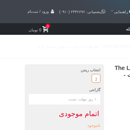
ورود / ثبت‌نام
راهنمایی
پشتیبانی: ۲۳۳۶۶۹۶ (۰۹۱۰)
0
ه
0 تومان
The Last Of U
انتخاب ریجن
 1 ترابایت -
2
گارانتی
اتمام موجودی
ناموجود