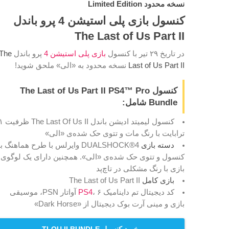
نسخه محدود Limited Edition
کنسول بازی پلی استیشن 4 پرو باندل
The Last of Us Part II
در تاریخ ۲۹ تیر با کنسول
بازی
پلی استیشن 4
پرو باندل
The
Last of Us Part II
نسخه محدود به «الی» ملحق شوید!
کنسول The Last of Us Part II PS4™ Pro
Bundle شامل:
کنسول لیمیتد ادیشن باندل he Last Of Us II
ترابایت با رنگ مات و تتوی حک شده‌ی «الی»
دسته بازی
DUALSHOCK®4 وایرلس با طرح هماهنگ با
کنسول و تتوی حک شده‌ی «الی». همچنین دارای یک لوگوی
بازی با رنگ مشکلی در تاچ‌پد
بازی کامل
The Last of Us Part II
کد دیجیتال تم داینامیک
PS4
، ۶ آواتار PSN، موسیقی
بازی و مینی آرت بوک دیجیتال از «Dark Horse»