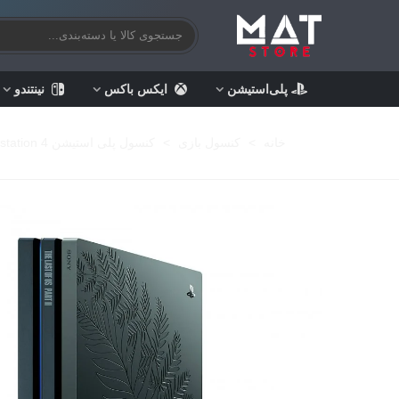
پلی‌استیشن
ایکس باکس
نینتندو
خانه
>
کنسول بازی
>
کنسول پلی استیشن 4 Playstation