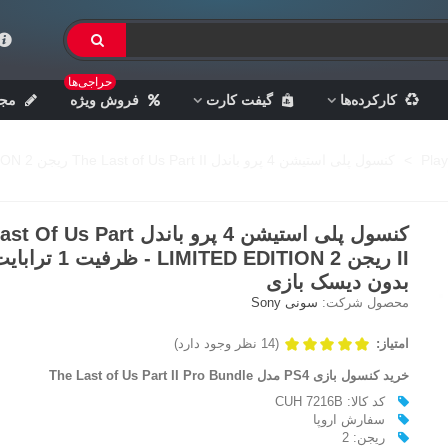
حراجی‌ها
کارکرده‌ها
گیفت کارت
فروش ویژه
مجل
>
کنسول پلی استیشن 4 پرو باندل The Last of Us Part II ریجن 2 LIMITED EDITION - ظرفیت 1 ترابایت - بدون دیسک بازی
کنسول پلی استیشن 4 پرو باندل s Part
II ریجن 2 LIMITED EDITION - ظرفیت
بدون دیسک بازی
محصول شرکت:
سونی Sony
امتیاز:
(14 نظر وجود دارد)
خرید کنسول بازی
PS4
مدل The Last of Us Part II Pro Bundle
کد کالا: CUH 7216B
سفارش اروپا
ريجن: 2