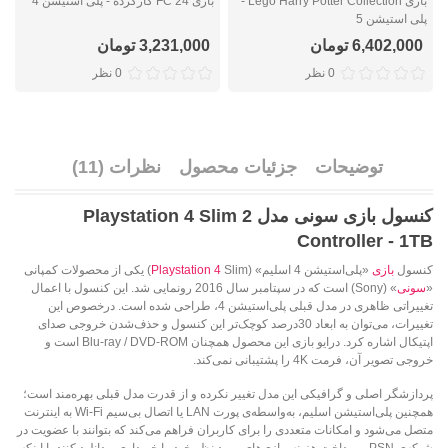
بازی Lego Harry Potter Collection -
بازی FC 24 کارکرده - پلی استیشن 4
ب
پلی استیشن 5
6,402,000 تومان
3,231,000 تومان
0 نظر
0 نظر
توضیحات
جزئیات محصول
نظرات (11)
کنسول بازی سونی مدل Playstation 4 Slim 2
Controller - 1TB
کنسول
بازی
«پلی‌استیشن 4 اسلیم»‌ (
Playstation 4
Slim)‌ یکی از محصولات کمپانی
«
سونی
»‌ (Sony)‌ است که در سپتامبر سال 2016 رونمایی شد. این کنسول با اعمال
تغییراتی ظاهری در مدل قبلی پلی‌استیشن 4، طراحی شده است. درخصوص این
تغییرات، می‌توان به ابعاد 30درصد کوچک‌تر این کنسول و حذف‌شدن خروجی صدای
اپتیکال اشاره کرد. درایو بازی این محصول همچنان‌ Blu-ray / DVD-ROM‌ است و
خروجی تصویر آن، فرمت 4K را پشتیبانی نمی‌کند.
پردازشگر اصلی و گرافیکی این مدل تغییر نکرده و از قدرت مدل قبلی بهره‌مند است؛
همچنین پلی‌استیشن اسلیم، به‌واسطه‌ی پورت‌ LAN‌ یا اتصال بی‌سیم‌ Wi-Fi‌ به اینترنت
متصل می‌شود و امکانات متعددی را برای کاربران فراهم می‌کند که بتوانند با عضویت در