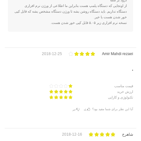
درود بر شما
از اونجایی که دستگاه پلمپ هست بنابراین ما اطلاعی از ورژن نرم افزاری
دستگاه نداریم. باید دستگاه روشن بشه تا ورژن دستگاه مشخص بشه که قابل کپی
خور شدن هست یا خیر.
نسخه نرم افزاری زیر ۵.۰۵ قابل کپی خور شدن هست.
2018-12-25
Amir Mahdi rezaei
.
قیمت مناسب
ارزش خرید
تکنولوژی و کارایی
آیا این نظر برای شما مفید بود؟
بله
خیر
شاهرخ
2018-12-16