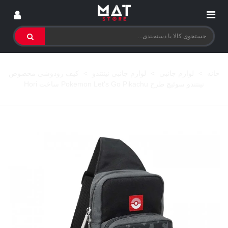
خانه
>
لوازم جانبی
>
لوازم جانبی نینتندو
>
کیف رودوشی مخصوص
نینتندو سوئیچ طرح Pokemon Let's Go Pikachu ساخت Hori