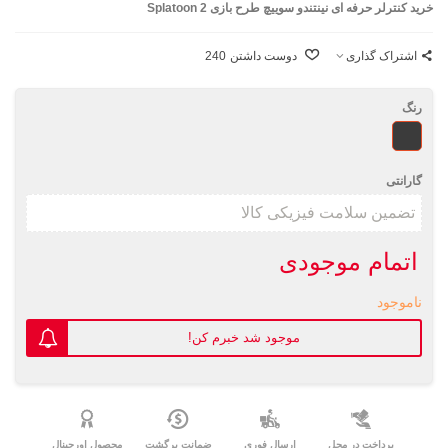
خرید کنترلر حرفه ای نینتندو سوییچ طرح بازی Splatoon 2
اشتراک گذاری
دوست داشتن
240
رنگ
طرحدار
گارانتی
اتمام موجودی
ناموجود
موجود شد خبرم کن!
پرداخت در محل
ارسال فوری
ضمانت برگشت
محصول اورجینال