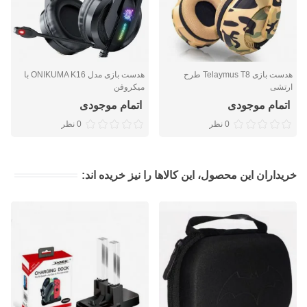
هدست بازی Telaymus T8 طرح
هدست بازی مدل ONIKUMA K16 با
ارتشی
میکروفن
اتمام موجودی
اتمام موجودی
0 نظر
0 نظر
خریداران این محصول، این کالاها را نیز خریده اند: