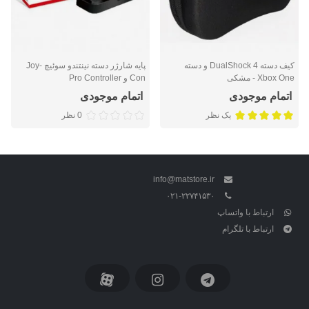
کیف دسته DualShock 4 و دسته
پایه شارژر دسته نینتندو سوئیچ Joy-
Xbox One - مشکی
Con و Pro Controller
اتمام موجودی
اتمام موجودی
یک نظر
0 نظر
info@matstore.ir
۰۲۱-۲۲۷۴۱۵۳۰
ارتباط با واتساپ
ارتباط با تلگرام