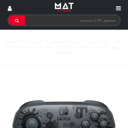
خانه
>
لوازم جانبی
>
لوازم جانبی نینتندو
>
کنترلر حرفه ای نینتندو
سوییچ - NINTENDO SWITCH PRO CONTROLLER SPLATOON 2
EDITION