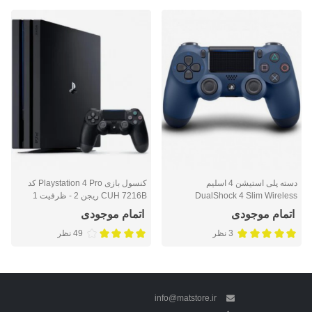
دسته پلی استیشن 4 اسلیم
کنسول بازی Playstation 4 Pro کد
DualShock 4 Slim Wireless
CUH 7216B ریجن 2 - ظرفیت 1
Controller Midnight Blue
ترابایت
اتمام موجودی
اتمام موجودی
3 نظر
49 نظر
info@matstore.ir