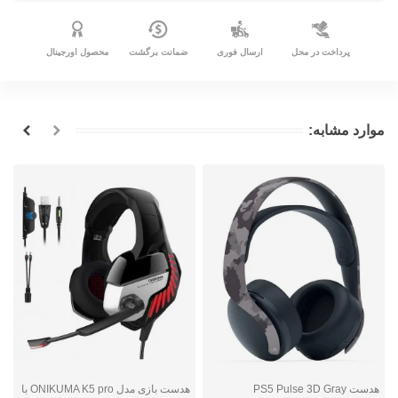
پرداخت در محل
ارسال فوری
ضمانت برگشت
محصول اورجینال
موارد مشابه:
هدست PS5 Pulse 3D Gray
هدست بازی مدل ONIKUMA K5 pro با