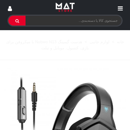
خانه
>
لوازم جانبی
>
هدست گیمینگ Nubwo N13 با میکروفن برای
بازی، کنسول، موبایل و تبلت