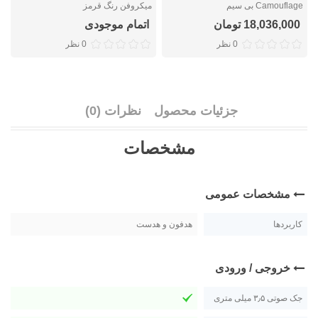
Camouflage بی سیم
میکروفن رنگ قرمز
م
18,036,000 تومان
اتمام موجودی
0 نظر
0 نظر
جزئیات محصول
نظرات (0)
مشخصات
مشخصات عمومی
کاربردها
هدفون و هدست
خروجی / ورودی
جک صوتی ۳٫۵ میلی متری