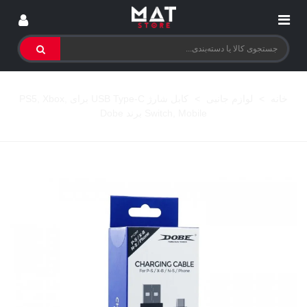
خانه
>
لوازم جانبی
>
کابل شارژ USB Type-C برای PS5, Xbox,
Switch, Mobile برند Dobe