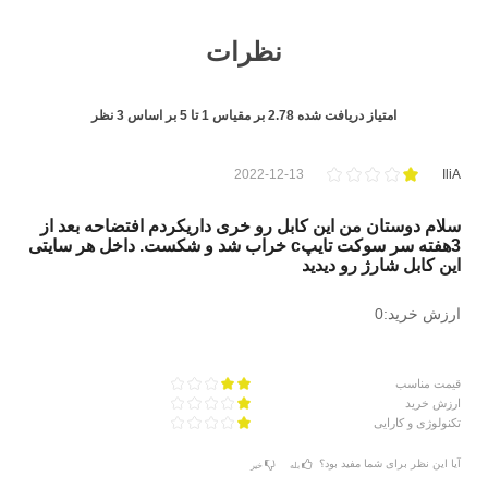
نظرات
امتیاز دریافت شده
2.78
بر مقیاس
1
تا
5
بر اساس
3
نظر
2022-12-13
IliA
سلام دوستان من این کابل رو خری داریکردم افتضاحه بعد از
3هفته سر سوکت تایپc خراب شد و شکست. داخل هر سایتی
این کابل شارژ رو دیدید
ارزش خرید:0
قیمت مناسب
ارزش خرید
تکنولوژی و کارایی
آیا این نظر برای شما مفید بود؟
بله
خیر