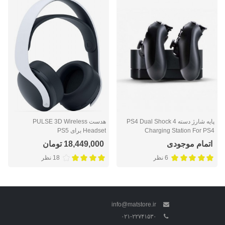
پايه شارژ دسته PS4 Dual Shock 4
هدست PULSE 3D Wireless
Charging Station For PS4
Headset برای PS5
اتمام موجودی
18,449,000 تومان
6 نظر
18 نظر
info@matstore.ir
۰۲۱-۲۲۷۴۱۵۳۰