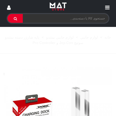
خانه
>
لوازم جانبی
>
لوازم جانبی نینتندو
>
پایه شارژر دسته نینتندو
سوئیچ Joy-Con و Pro Controller