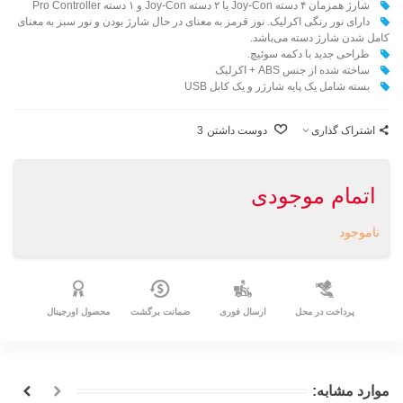
شارژ همزمان ۴ دسته Joy-Con یا ۲ دسته Joy-Con و ۱ دسته Pro Controller
دارای نور رنگی اکرلیک. نوز قرمز به معنای در حال شارژ بودن و نور سبز به معنای
کامل شدن شارژ دسته می‌باشد.
طراحی جدید با دکمه سوئیچ.
ساخته شده از جنس ABS + اکرلیک
بسته شامل یک پایه شارژر و یک کابل USB
اشتراک گذاری
دوست داشتن
3
اتمام موجودی
ناموجود
پرداخت در محل
ارسال فوری
ضمانت برگشت
محصول اورجینال
موارد مشابه: