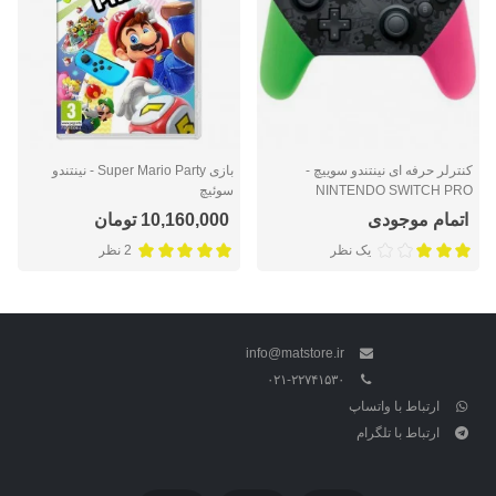
کنترلر حرفه ای نینتندو سوییچ -
بازی Super Mario Party - نینتندو
NINTENDO SWITCH PRO
سوئیچ
CONTROLLER SPLATOON 2
اتمام موجودی
10,160,000 تومان
EDITION
یک نظر
2 نظر
info@matstore.ir
۰۲۱-۲۲۷۴۱۵۳۰
ارتباط با واتساپ
ارتباط با تلگرام