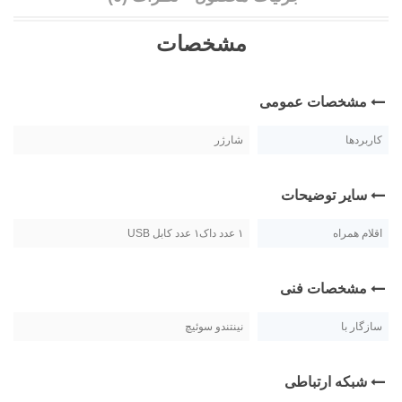
مشخصات
مشخصات عمومی
کاربردها
شارژر
سایر توضیحات
اقلام همراه
۱ عدد داک۱ عدد کابل USB
مشخصات فنی
سازگار با
نینتندو سوئیچ
شبکه ارتباطی