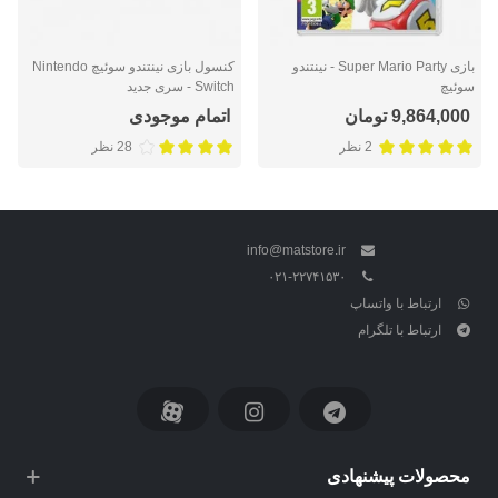
بازی Super Mario Party - نینتندو
کنسول بازی نینتندو سوئیچ Nintendo
سوئیچ
Switch - سری جدید
9,864,000 تومان
اتمام موجودی
2 نظر
28 نظر
info@matstore.ir
۰۲۱-۲۲۷۴۱۵۳۰
ارتباط با واتساپ
ارتباط با تلگرام
محصولات پیشنهادی