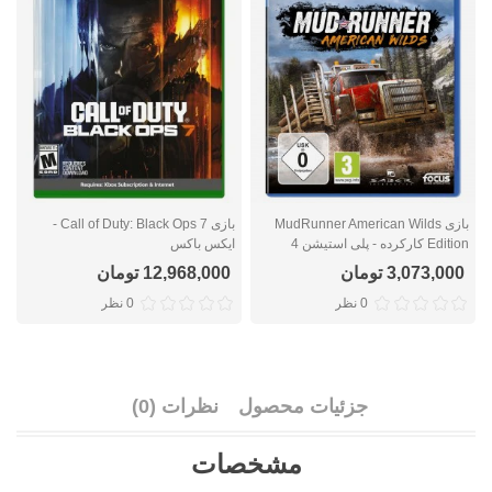
بازی MudRunner American Wilds
بازی Call of Duty: Black Ops 7 -
Edition کارکرده - پلی استیشن 4
ایکس باکس
ا
3,073,000 تومان
12,968,000 تومان
0 نظر
0 نظر
جزئیات محصول
نظرات (0)
مشخصات