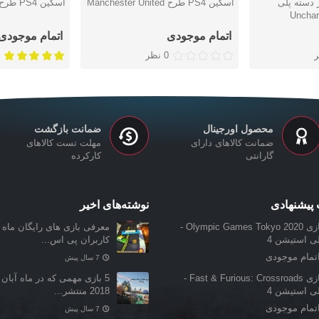
 دسته پلی
اسکین PS4 طرح Manchester United
اسکین PS4 طرح Rainbow
دوست داشتن
دوست دا
اتمام موجودی
اتمام موجودی
0 نظر
محصول اورجینال
ضمانت بازگشت
ضمانت کالاهای دارای
مهلت تست کالاهای
گارانتی
کارکرده
پیشنهادی
نوشته‌های اخیر
بازی Olympic Games Tokyo 2020 -
معرفی بازی‌ های رایگان ماه ن
لی استیشن 4
کاربران پی اس...
تمام موجودی
7 سال پیش
بازی Fast & Furious: Crossroads -
5 بازی مهمی که در ماه آبان 
لی استیشن 4
2018 منتشر...
تمام موجودی
7 سال پیش