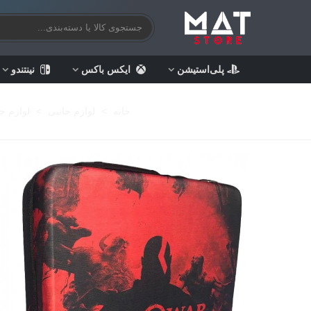
پلی‌استیشن
ایکس باکس
نینتندو
خانه
>
لوازم جانبی
>
لوازم ج