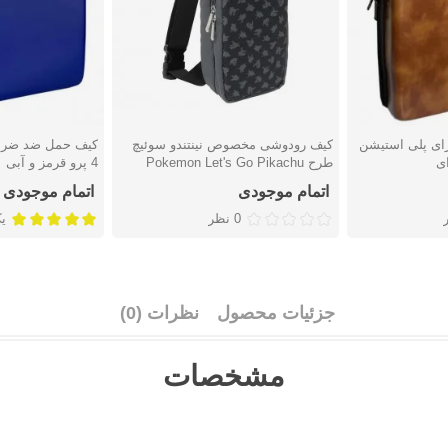
ای پلی استیشن
کیف رودوشی مخصوص نینتندو سوئیچ
کیف حمل ضد ضربه
دوست داشتن
دوست دا
طرح Pokemon Let's Go Pikachu
4 پرو قرمز و آبی
ساخت Hori
اتمام موجودی
اتمام موجودی
0 نظر
ی
جزئیات محصول
نظرات (0)
مشخصات