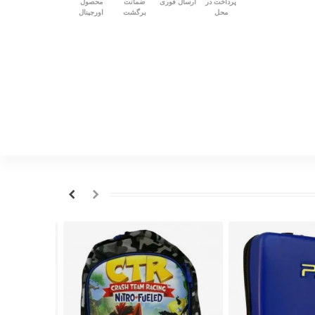
پرداخت در
ارسال فوری
ضمانت
محصول
محل
برگشت
اورجینال