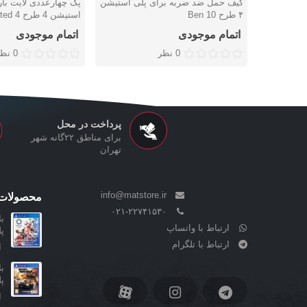
کیف حمل ضد ضربه برای پلی استیشن
پک چهارعددی لایت بار
دوست داشتن
دوست داشتن
۴ طرح Ben 10
استیشن 4 طرح Uncharted 4
اتمام موجودی
اتمام موجودی
0 نظر
0 نظر
پرداخت در محل
برای مناطق ۲۲گانه شهر
تهران
info@matstore.ir
محصولات 
۰۲۱-۲۲۷۴۱۵۳۰
ارتباط با واتساپ
پ
ارتباط با تلگرام
ا
پ
ا