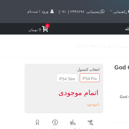
ورود / ثبت‌نام
راهنمایی
پشتیبانی: ۲۳۳۶۶۹۶ (۰۹۱۰)
0
ه
0 تومان
God Of War
ربه برای پلی استیشن 4 طرح God Of
انتخاب کنسول
PS4 Pro
PS4 Slim
اتمام موجودی
God 
ناموجود