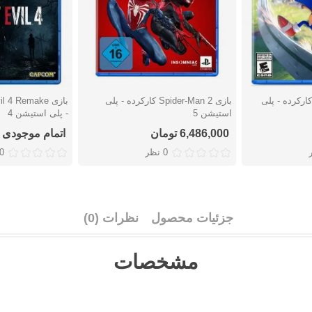
زی Sonic Frontiers کارکرده - پلی
بازی Spider-Man 2 کارکرده - پلی
دوست داشتن
دوست دا
استیشن 5
- پلی استیشن 4
6,486,000 تومان
اتمام موجودی
0 نظر
0 نظ
جزئیات محصول
نظرات (0)
مشخصات