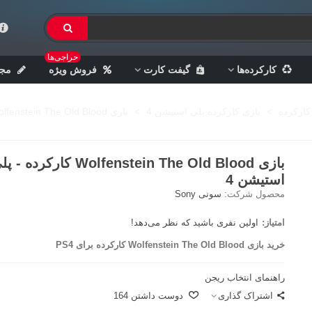
حراجی‌ها
کارکرده‌ها
گیفت کارت
فروش ویژه
مجل
کارکرده
>
بازی کارکرده پلی استیشن 4
>
بازی Wolfenstein The Old Blood کارکرده - پلی استیشن 4
بازی Wolfenstein The Old Blood کارکرده -
استیشن 4
محصول شرکت:
سونی Sony
امتیاز:
اولین نفری باشید که نظر می‌دهد!
خرید بازی Wolfenstein The Old Blood کارکرده برای PS4
راهنمای انتخاب ریجن
اشتراک گذاری
دوست داشتن
164