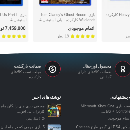
بازی Heavy Rain & Beyond کارکرده -
بازی Tom Clancy's Ghost Recon:
دوست داشتن
دوست دا
Wildlands کارکرده - پلی استیشن 4
استیشن 4
اتمام موجودی
7,459,000 تومان
ظر
18 نظر
محصول اورجینال
ضمانت بازگشت
ضمانت کالاهای دارای
مهلت تست کالاهای
گارانتی
کارکرده
پیشنهادی
نوشته‌های اخیر
دسته بازی Microsoft Xbox One
معرفی بازی‌ های رایگان ماه ن
Control + کابل...
کاربران پی اس...
تمام موجودی
7 سال پیش
 PS4 آی گیمر طرح Chelsea
5 بازی مهمی که در ماه آبان 