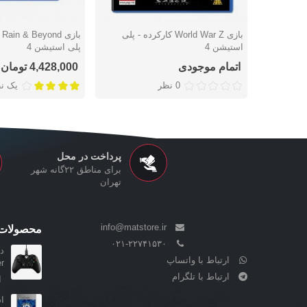
بازی World War Z کارکرده - پلی
دوست داشتن
دوست داشتن
استیشن 4
پلی استیشن 4
اتمام موجودی
4,428,000 تومان
0 نظر
یک ن
پرداخت در محل
برای مناطق ۲۲گانه شهر
تهران
info@matstore.ir
محصولات 
۰۲۱-۲۲۷۴۱۵۳۰
ارتباط با واتساپ
ler
ارتباط با تلگرام
ا
اسکین