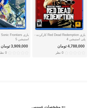
بازی Red Dead Redemption کارکرده -
با
دوست داشتن
دوست داشتن
پلی استیشن 4
استیشن 5
4,788,000 تومان
3,909,000 تومان
0 نظر
0 نظر
مشخصات عمومی