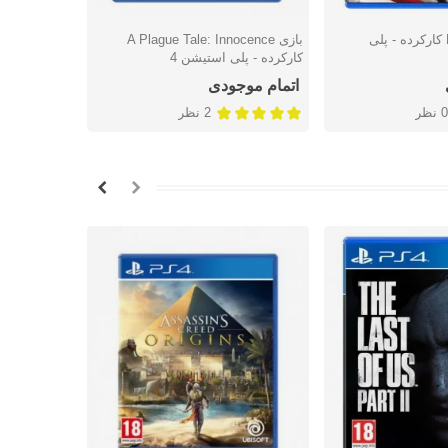
بازی MotoGP 14 کارکرده - پلی
بازی A Plague Tale: Innocence
بازی ion
شتن
دوست داشتن
دوس
کارکرده - پلی استیشن 4
کارکرده - پل
اتمام موجودی
اتمام موج
0 نظر
2 نظر