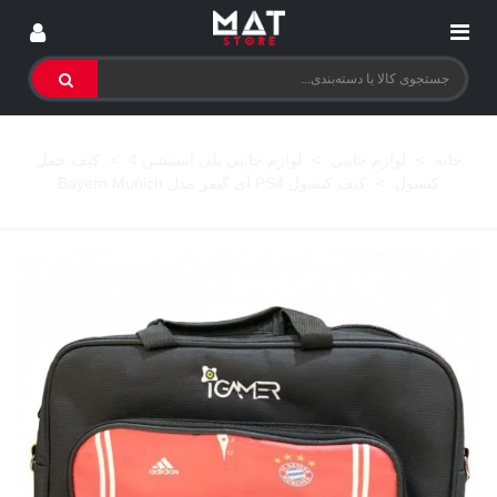
خانه
>
لوازم جانبی
>
لوازم جانبی پلی استیشن 4
>
کیف حمل
کنسول
>
کیف کنسول PS4 آی گیمر مدل Bayern Munich