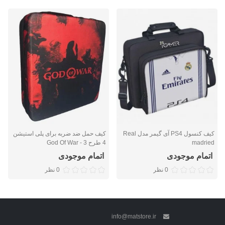
کیف کنسول PS4 آی گیمر مدل Real
کیف حمل ضد ضربه برای پلی استیشن
madried
4 طرح God Of War - 3
اتمام موجودی
اتمام موجودی
0 نظر
0 نظر
info@matstore.ir