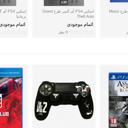
Messi
اسکین PS4 آی گیمر طرح Grand
اسکین 4
دوست داشتن
دوست دا
Theft Auto
بریتانیا
اتمام موجودی
اتمام موجودی
0 نظر