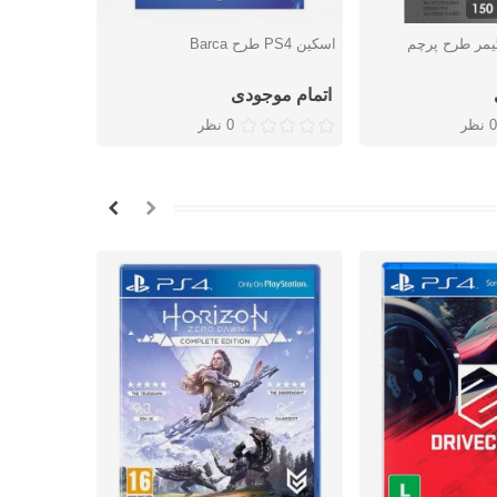
PS آی گیمر طرح پرچم
اسکین PS4 طرح Barca
ا
شتن
دوست داشتن
دوس
شماره 9
اتمام موجودی
اتمام موج
0 نظر
0 نظر