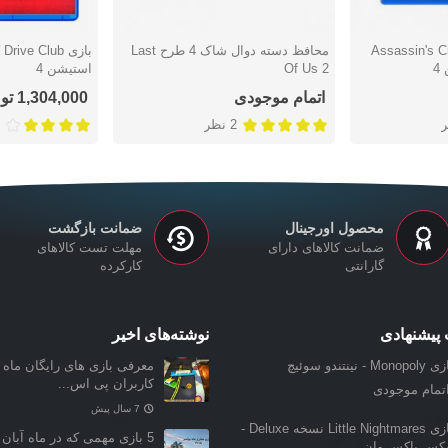
Assassin's Cre
محافظ دسته دوال شاک 4 طرح Last
با
دوست داشتن
دوست دا
4
Of Us 2
استیشن 4
اتمام موجودی
1,304,000 تومان
2 نظر
محصول اورجینال
ضمانت بازگشت
ضمانت کالاهای دارای
مهلت تست کالاهای
گارانتی
کارکرده
پیشنهادی
نوشته‌های اخیر
Monopo - نینتندو سوئیچ
معرفی بازی‌ های رایگان ماه ن
کاربران پی اس...
تمام موجودی
7 سال پیش
بازی Little Nightmares نسخه Deluxe -
5 بازی مهمی که در ماه آبان 
یکس باکس وان