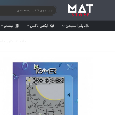
پلی‌استیشن
ایکس باکس
نینتندو
خانه
>
کاور و اس