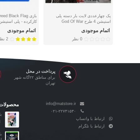
پک چهارعددی لایت بار دسته پلی
بازی ed Black Flag
دوست داشتن
دوست داشتن
استیشن 4 طرح God Of War
کارکرده - پلی استیشن 
اتمام موجودی
اتمام موجودی
0 نظر
2 نظر
پرداخت در محل
برای مناطق ۲۲گانه شهر
تهران
info@matstore.ir
محصولات 
۰۲۱-۲۲۷۴۱۵۳۰
بازی ly
ارتباط با واتساپ
ا
ارتباط با تلگرام
ا