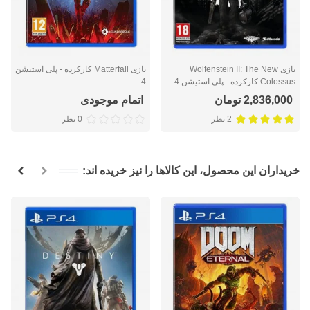
بازی Wolfenstein II: The New
بازی Matterfall کارکرده - پلی استیشن
Colossus کارکرده - پلی استیشن 4
4
2,836,000 تومان
اتمام موجودی
2 نظر
0 نظر
خریداران این محصول، این کالاها را نیز خریده اند: