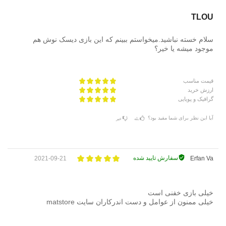
TLOU
سلام خسته نباشید.میخواستم ببینم که این بازی دیسک نوش هم
موجود میشه یا خیر؟
قیمت مناسب
ارزش خرید
گرافیک و پویایی
آیا این نظر برای شما مفید بود؟
بله
خیر
سفارش تایید شده
2021-09-21
Erfan Va
خیلی بازی خفنی است
خیلی ممنون از عوامل و دست اندرکاران سایت matstore