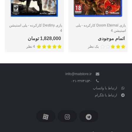
بازی Doom Eternal کارکرده - پلی
بازی Destiny کارکرده - پلی استیشن
استیشن 4
4
اتمام موجودی
1,828,000 تومان
یک نظر
4 نظر
info@matstore.ir
۰۲۱-۲۲۷۴۱۵۳۰
ارتباط با واتساپ
ارتباط با تلگرام