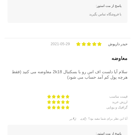
پاسخ از مت استور:
با فروشگاه تماس بگیرید
حیدر داریوش
2021-05-29
معاوضه
سلام آیا دلست اف اس رو با بسکتبال 2k18 معاوضه می کنید (فقط
هرچه پول کم آمد حساب می شود)
قیمت مناسب
ارزش خرید
گرافیک و پویایی
آیا این نظر برای شما مفید بود؟
بله
خیر
پاسخ از مت استور: