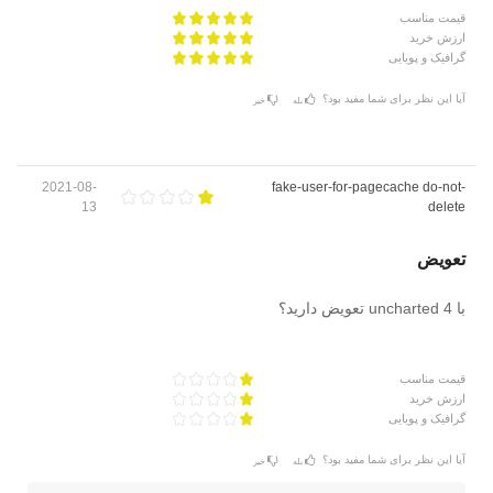
قیمت مناسب
ارزش خرید
گرافیک و پویایی
آیا این نظر برای شما مفید بود؟
بله
خیر
2021-08-
fake-user-for-pagecache do-not-
13
delete
تعویض
با uncharted 4 تعویض دارید؟
قیمت مناسب
ارزش خرید
گرافیک و پویایی
آیا این نظر برای شما مفید بود؟
بله
خیر