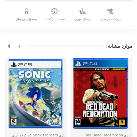
پرداخت در محل
ارسال فوری
ضمانت برگشت
محصول اورجینال
موارد مشابه:
بازی Red Dead Redemption
بازی Sonic Frontiers کارکرده - پلی