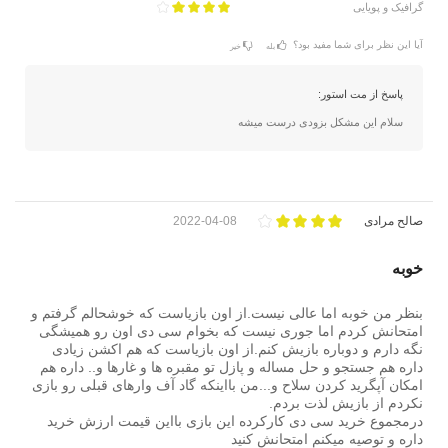
گرافیک و پویایی
آیا این نظر برای شما مفید بود؟
بله
خیر
پاسخ از مت استور:
سلام این مشکل بزودی درست میشه
صالح مرادی
2022-04-08
خوبه
بنظر من خوبه اما عالی نیست.از اون بازیاست که خوشحالم گرفتم و
امتحانش کردم اما جوری نیست که بخوام سی دی اون رو همیشگی
نگه دارم و دوباره بازیش کنم.از اون بازیاست که هم اکشن زیادی
داره هم جستجو و حل مساله و پازل تو مقبره ها و غارها و.. داره هم
امکان آپگرید کردن سلاح و...من بااینکه گاد آف وارهای قبلی رو بازی
نکردم از بازیش لذت بردم.
درمجموع خرید سی دی کارکرده این بازی بااین قیمت ارزش خرید
داره و توصیه میکنم امتحانش کنید