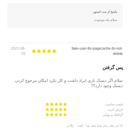
پاسخ از مت استور:
سلام بله موجوده
2021-08-
fake-user-for-pagecache do-not-
02
delete
پس گرفتن
سلام.اگر دیسک بازی ایراد داشت و کار نکرد امکان مرجوع کردن
دیسک وجود دارد؟؟
قیمت مناسب
ارزش خرید
گرافیک و پویایی
آیا این نظر برای شما مفید بود؟
بله
خیر