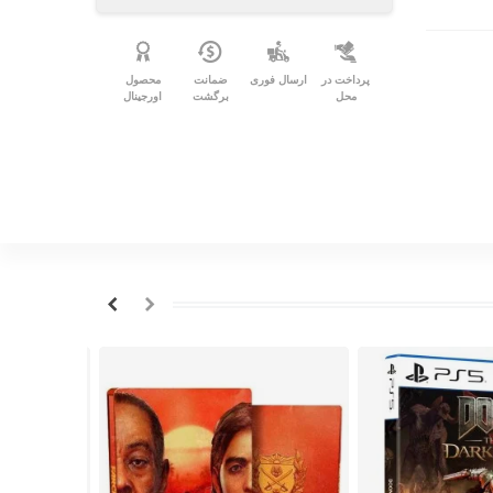
پرداخت در
ارسال فوری
ضمانت
محصول
محل
برگشت
اورجینال