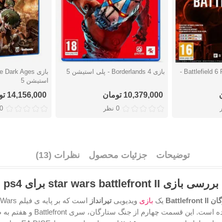
بازی Battlefield 6 Phantom Edition -
بازی Borderlands 4 - پلی استیشن 5
دوست داشتن
دوست دا
استیشن 5
10,379,000 تومان
14,156,000 تومان
0 نظر
0 نظ
توضیحات
جزئیات محصول
نظرات (13)
بررسی بازی star wars battlefront II برای ps4
Battlef
یک
بازی
ویدیویی
تیرانداز
است که بر پایه ی 
ساخته شده است. این قسمت چهارم از جنگ ستارگان