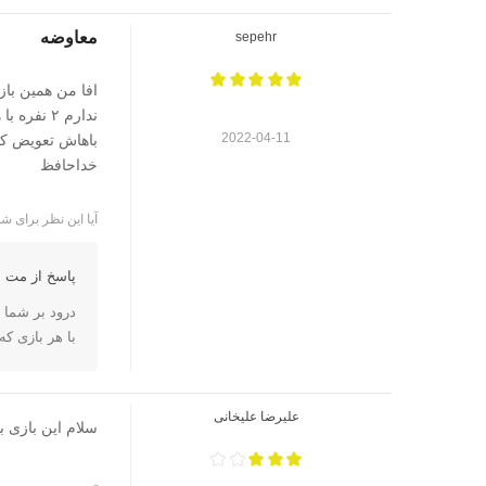
معاوضه
sepehr
ندارم ۲ ن
2022-04-11
باهاش تعویض کن
خداحافظ
آیا این نظر برای شم
پاسخ از مت ا
درود بر شما
با هر بازی که
علیرضا علیخانی
سلام این بازی ب