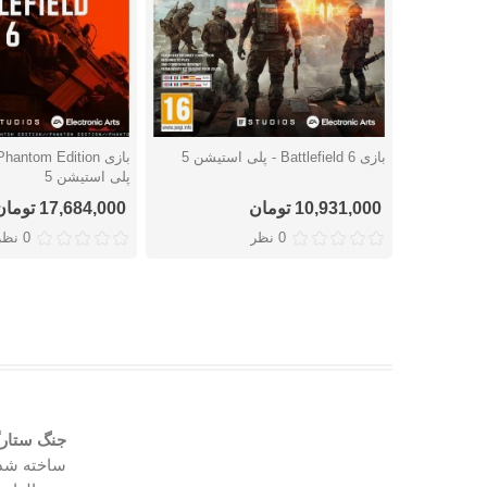
بازی Battlefield 6 - پلی استیشن 5
دوست داشتن
دوست داشتن
پلی استیشن 5
10,931,000 تومان
17,684,000 تومان
0 نظر
0 نظر
جنگ ستارگان ront II