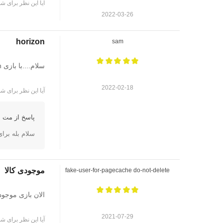
آیا این نظر برای شم
2022-03-26
horizon
sam
سلام....با بازی horizon zero dawn عوض میکنید؟؟
2022-02-18
آیا این نظر برای شم
پاسخ از مت ا
سلام بله برا
موجودی کالا
fake-user-for-pagecache do-not-delete
الان بازی موجو
2021-07-29
آیا این نظر برای شم