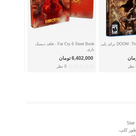
بازی DOOM: The Dark Ages برای پلی
Far Cry 6 Steel Book - فاقد دیسک
شتن
دوست داشتن
دوست
بازی
پلی استیشن 5
6,402,000 تومان
5,359,000 تومان
ر
0 نظر
فیلم Star Wars
، سری Battlefront و هفتم به طور کلی،