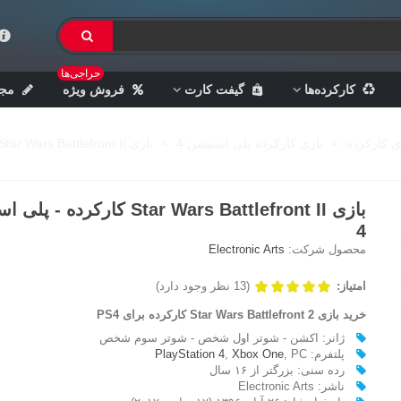
حراجی‌ها
کارکرده‌ها
گیفت کارت
فروش ویژه
مجل
ی کارکرده
>
بازی کارکرده پلی استیشن 4
>
بازی Star Wars Battlefront II کارکرده - پلی استیشن 4
بازی Star Wars Battlefront II کارکرده 
4
محصول شرکت:
Electronic Arts
امتیاز:
(13 نظر وجود دارد)
خرید بازی Star Wars Battlefront 2 کارکرده برای PS4
ژانر: اکشن - شوتر اول شخص - شوتر سوم شخص
پلتفرم‌:
, PC
Xbox One
,
PlayStation 4
رده سنی: بزرگتر از ۱۶ سال
ناشر: Electronic Arts