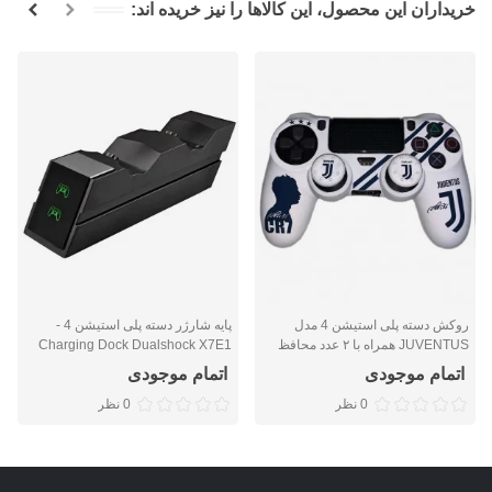
خریداران این محصول، این کالاها را نیز خریده اند:
روکش دسته پلی استیشن 4 مدل
پایه شارژر دسته پلی استیشن 4 -
JUVENTUS همراه با ۲ عدد محافظ
Charging Dock Dualshock X7E1
آنالوگ
اتمام موجودی
اتمام موجودی
0 نظر
0 نظر