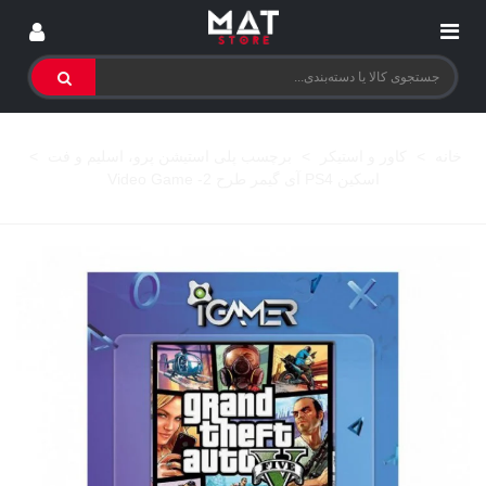
خانه
>
کاور و استیکر
>
برچسب پلی استیشن پرو، اسلیم و فت
>
اسکین PS4 آی گیمر طرح Video Game -2