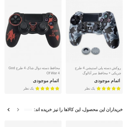
روکش دسته پلی استیشن 4 طرح
محافظ دسته دوال شاک 4 طرح God
چریکی + محافظ سر آنالوگ
Of War 4
اتمام موجودی
اتمام موجودی
یک نظر
یک نظر
خریداران این محصول، این کالاها را نیز خریده اند: