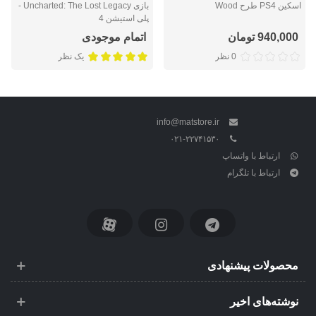
اسکین PS4 طرح Wood
بازی Uncharted: The Lost Legacy -
پلی استیشن 4
940,000 تومان
اتمام موجودی
0 نظر
یک نظر
info@matstore.ir
۰۲۱-۲۲۷۴۱۵۳۰
ارتباط با واتساپ
ارتباط با تلگرام
محصولات پیشنهادی
نوشته‌های اخیر