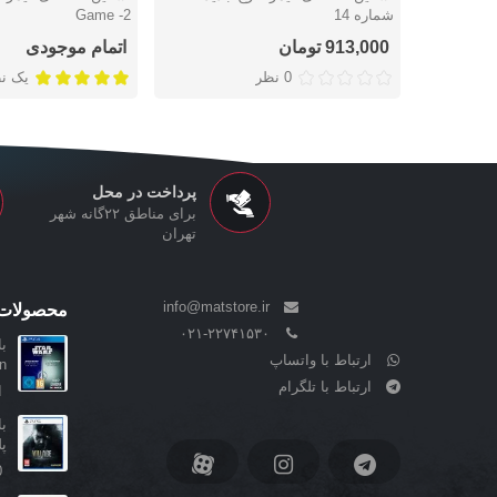
شماره 14
Game -2
913,000 تومان
اتمام موجودی
0 نظر
یک ن
پرداخت در محل
برای مناطق ۲۲گانه شهر
تهران
info@matstore.ir
محصولات 
۰۲۱-۲۲۷۴۱۵۳۰
ارتباط با واتساپ
on
ارتباط با تلگرام
ا
پ
0