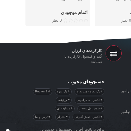
اتمام موجودی
0 نظر
0 نظر
کارکرده‌های ارزان
گیم و کنسول کارکرده با
ضمانت
جستجوهای محبوب
وامبر
یک نفره - چند نفره
یک نفره
Region 2
اکشن - ماجراجویی
ورزشی
شوتر اول شخص
مسابقه ای
نوامبر
اکشن - نقش آفرینی
کنترلر
ترس و بقا
برای دریافت آخرین تخفیف‌ها و جدیدترین