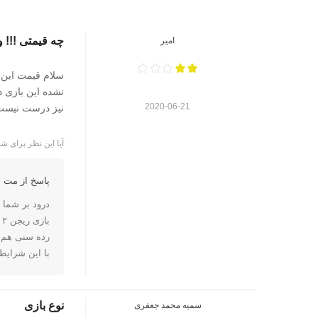
چه قیمتی !!! و
امیر
2020-06-21
نیز درست نیست و رت
آیا این نظر برای شم
پاسخ از مت ا
درود بر شما
بازی ریجن ۲ هست.
رده سنی هم 
با این شرایط
نوع بازی
سمیه محمد جعفری