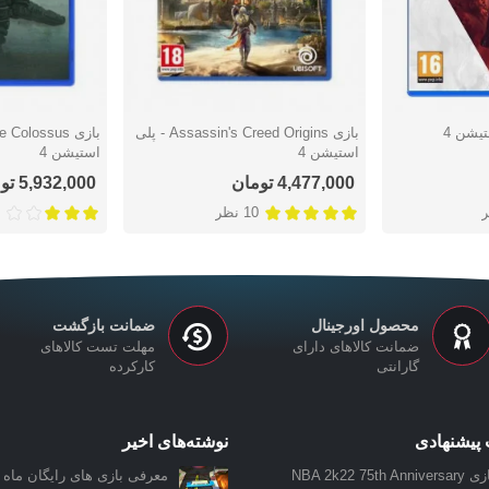
بازی Assassin's Creed Origins - پلی
دوست داشتن
دوست دا
استیشن 4
استیشن 4
4,477,000 تومان
5,932,000 تومان
10 نظر
محصول اورجینال
ضمانت بازگشت
ضمانت کالاهای دارای
مهلت تست کالاهای
گارانتی
کارکرده
پیشنهادی
نوشته‌های اخیر
بازی NBA 2k22 75th Anniversary
معرفی بازی‌ های رایگان ماه ن