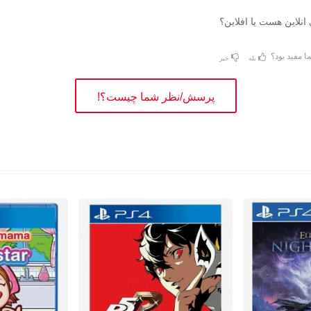
 انلاین هست یا افلاین؟
ا مفید بود؟
بله
خیر
پرسش/نظر شما چیست؟!