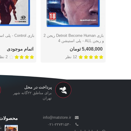
بازی Detroit Become Human ریجن 2
بازی Control - پلی استیشن 4
دوست داشتن
دوست داشتن
و ریجن ALL - پلی استیشن 4
5,408,000 تومان
اتمام موجودی
12 نظر
2 نظر
پرداخت در محل
برای مناطق ۲۲گانه شهر
تهران
info@matstore.ir
محصولات 
۰۲۱-۲۲۷۴۱۵۳۰