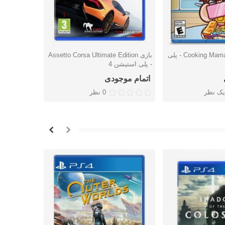
بازی Cooking Mama: Cookstar - پلی
بازی Assetto Corsa Ultimate Edition
بازی Resident Evil 6 - پلی استیشن 4
شتن
دوست داشتن
دوس
- پلی استیشن 4
اتمام موجودی
4,238,000 توما
یک نظر
0 نظر