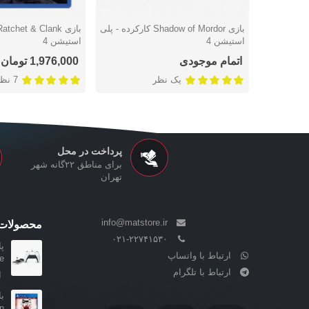
بازی Shadow of Mordor کارکرده - پلی
دوست داشتن
دوست داشتن
استیشن 4
استیشن 4
اتمام موجودی
1,976,000 تومان
یک نظر
7 نظر
پرداخت در محل
برای مناطق ۲۲گانه شهر
تهران
info@matstore.ir
محصولات 
۰۲۱-۲۲۷۴۱۵۳۰
ارتباط با واتساپ
..
ارتباط با تلگرام
ا
..