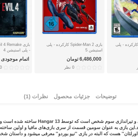
زی Sonic Frontiers کارکرده - پلی
بازی Spider-Man 2 کارکرده - پلی
دوست داشتن
دوست دا
استیشن 5
- پلی استیشن 4
6,486,000 تومان
اتمام موجودی
0 نظر
0 نظ
توضیحات
جزئیات محصول
نظرات (1)
رلئان'' هست که البته در بازی ''نیو بوردو'' معرفی میشود و داستان شخص