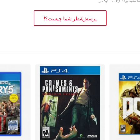
ا مفید بود؟
بله
خیر
پرسش/نظر شما چیست؟!