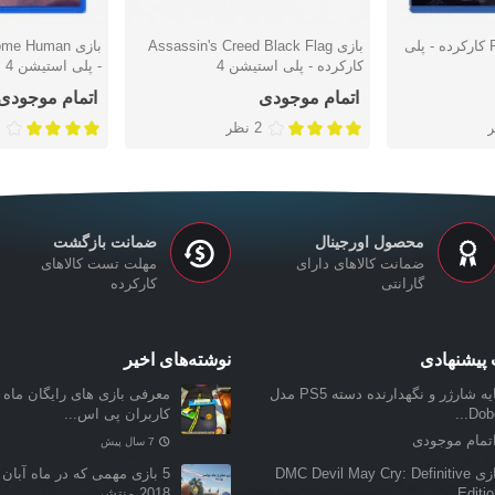
بازی Ratchet & Clank کارکرده - پلی
بازی Assassin's Creed Black Flag
دوست داشتن
دوست دا
کارکرده - پلی استیشن 4
- پلی استیشن 4
اتمام موجودی
اتمام موجودی
2 نظر
محصول اورجینال
ضمانت بازگشت
ضمانت کالاهای دارای
مهلت تست کالاهای
گارانتی
کارکرده
پیشنهادی
نوشته‌های اخیر
پایه شارژر و نگهدارنده دسته PS5 مدل
معرفی بازی‌ های رایگان ماه ن
Dobe.
کاربران پی اس...
تمام موجودی
7 سال پیش
بازی DMC Devil May Cry: Definitive
5 بازی مهمی که در ماه آبان 
Edition.
2018 منتشر...