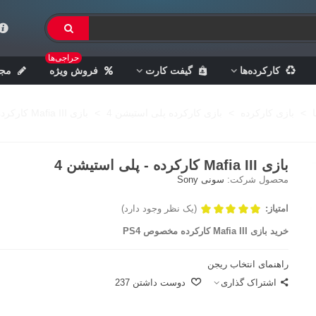
حراجی‌ها
کارکرده‌ها
گیفت کارت
فروش ویژه
مجل
>
بازی کارکرده
>
بازی کارکرده پلی استیشن 4
>
بازی Mafia III کارکرده - پلی استیشن 4
بازی Mafia III کارکرده - پلی استیشن 4
محصول شرکت:
سونی Sony
امتیاز:
(یک نظر وجود دارد)
خرید بازی Mafia III کارکرده مخصوص PS4
راهنمای انتخاب ریجن
اشتراک گذاری
دوست داشتن
237