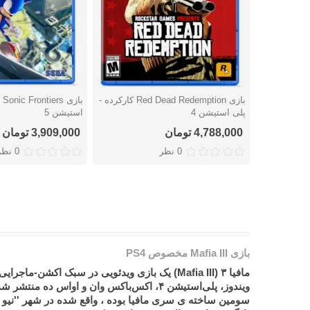
بازی Red Dead Redemption کارکرده -
با
دوست داشتن
دوست داشتن
پلی استیشن 4
استیشن 5
4,788,000 تومان
3,909,000 تومان
0 نظر
0 نظر
بازی Mafia III مخصوص PS4
سومین ساخته ی سری مافیا بوده ، واقع شده در شهر ''نیو او