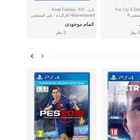
Far Cry 5 Delux
بازی Final Fantasy XIV:
بازی ing
شتن
دوست داشتن
دوس
یشن 4
Heavensward کارکرده - پلی استیشن
کارکرده - پل
4
اتمام موجودی
اتمام موج
0 نظر
0 نظر