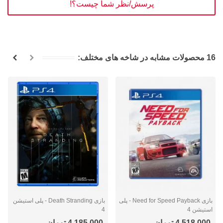
پرسش/نظر شما چیست؟!
16 محصولات مشابه در شاخه های مختلف:
بازی Need for Speed Payback - پلی
بازی Death Stranding - پلی استیشن
استیشن 4
4
4,518,000 تومان
4,185,000 تومان