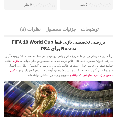
0 نظر
0 نظر
توضیحات
جزئیات محصول
نظرات (3)
بررسی تخصصی بازی فیفا
FIFA 18 World Cup
Russia
برای PS4
از آنجایی که زمان زیادی تا شروع جام جهانی روسیه باقی نمانده است، الکترونیک آرتز
سازنده عنوان محبوب فیفا 18 اعلام کرده که حالت مخصوص جام جهانی به
بازی
اضافه
خواهد شد. این حالت قرار است در قالب یک به روز رسان ( آپدیت) رایگان در اختیار
گیمرها قرار گیرد. و طبق اخبار منتشر شده این آپدیت در تاریخ ۸ خرداد برای
ایکس
باکس وان
،
پلی استیشن 4
،
نینتندو
سوییچ و ویندوز منتشر خواهد شد.