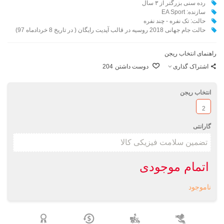
رده سنی بزرگتر از ۳ سال
سازنده: EA Sport
حالت: تک نفره - چند نفره
حالت جام جهانی 2018 روسیه در قالب آپدیت رایگان ( در تاریخ 8 خردادماه 97)
راهنمای انتخاب ریجن
اشتراک گذاری
دوست داشتن
204
انتخاب ریجن
2
گارانتی
اتمام موجودی
ناموجود