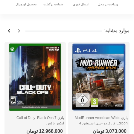
پرداخت در محل
ارسال فوری
ضمانت برگشت
محصول اورجینال
موارد مشابه:
بازی MudRunner American Wilds
بازی Call of Duty: Black Ops 7 -
Edition کارکرده - پلی استیشن 4
ایکس باکس
ا
3,073,000 تومان
12,968,000 تومان