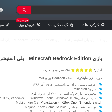
حراجی‌ها
کارکرده‌ها
گیفت کارت
فروش ویژه
مجل
بازی
>
بازی پلی استیشن 4
>
بازی Minecraft Bedrock Edition - پلی استیشن 4
بازی Minecraft Bedrock Edition - پلی استیشن 4
امتیاز:
(24 نظر وجود دارد)
خرید بازی ماینکرفت نسخه Bedrock برای PS4
عرضه رسمی برای پلی‌استیشن ۴: ۱۹ آذر ۱۳۹۸
سری: Minecraft
محتویات: دارای پک استارتر - ۷۰۰ ارز درون
بازی
سیستم عامل‌ها: , iOS, Windows 10, Windows Phone, Windows 10
Mobile, Fire OS,
Playstation 4
,
XBox One
,
Nintendo Switch
توسعه دهنده و ناشر: Mojang, Xbox Game Studios
ژآنر: اکشن - ماجراجویی / دنیای باز / بقا / سندباکس