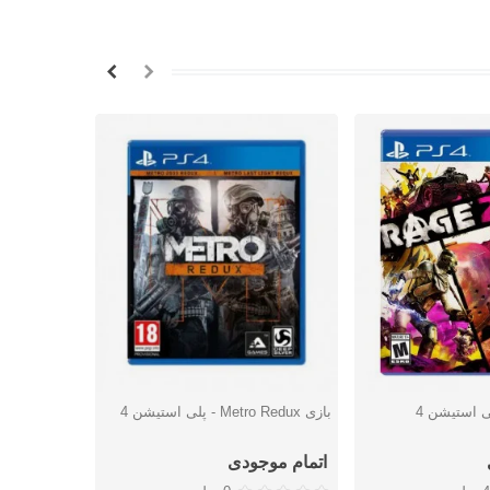
بازی Metro Redux - پلی استیشن 4
بازی tro
شتن
دوست داشتن
دوس
Fueled - پلی استیشن 4
اتمام موجودی
5,847,000 توما