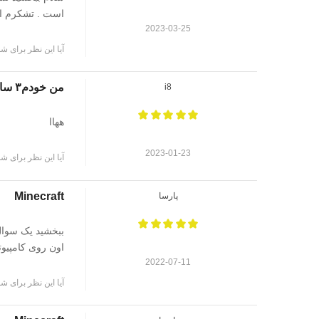
است . تشکرم از
2023-03-25
آیا این نظر برای شم
من خودم۳ سال که دارم این بازی رو میکنم و بهترین بازی دنیاست
i8
ههاا
2023-01-23
آیا این نظر برای شم
Minecraft
پارسا
ببخشید یک سوال
اون روی کامپیوتر
2022-07-11
آیا این نظر برای شم