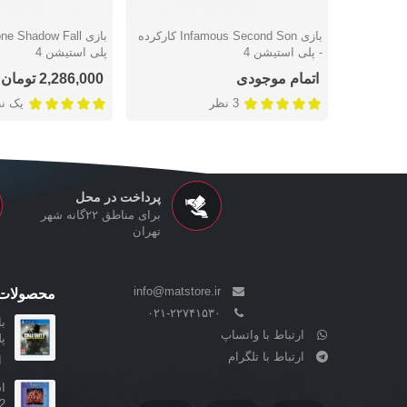
بازی Infamous Second Son کارکرده
دوست داشتن
دوست داشتن
- پلی استیشن 4
پلی استیشن 4
اتمام موجودی
2,286,000 تومان
3 نظر
یک ن
پرداخت در محل
برای مناطق ۲۲گانه شهر
تهران
info@matstore.ir
محصولات 
۰۲۱-۲۲۷۴۱۵۳۰
ارتباط با واتساپ
پ
ارتباط با تلگرام
ا
2