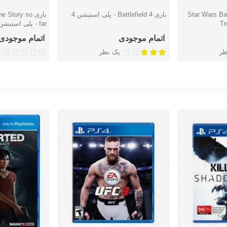
Star Wars Battle
بازی Battlefield 4 - پلی استیشن 4
بازی tory so
دوست داشتن
دوست دا
Tr
far - پلی استیشن 4
اتمام موجودی
اتمام موجودی
ظر
یک نظر