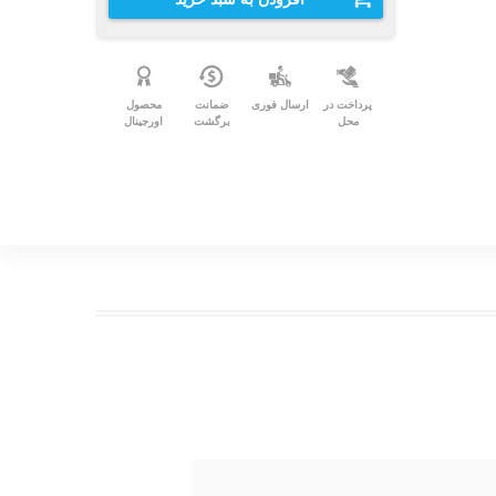
پرداخت در
ارسال فوری
ضمانت
محصول
محل
برگشت
اورجینال