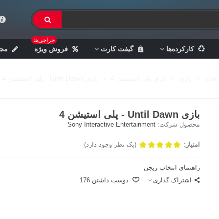
حراجی‌ها
کارکرده‌ها
گیفت کارت
فروش ویژه
مجل
خانه
>
بازی
>
بازی پلی استیشن 4
>
بازی Until Dawn - پلی استیشن 4
بازی Until Dawn - پلی استیشن 4
محصول شرکت:
Sony Interactive Entertainment
امتیاز:
(یک نظر وجود دارد)
راهنمای انتخاب ریجن
اشتراک گذاری
دوست داشتن
176