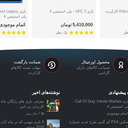
بازی Killzone Shadow Fall کارکرده -
بازی UFC 3 - پلی استیشن 4
دوست داشتن
دوست دا
پلی استیشن 4
5,410,000 تومان
اتمام موجودی
ظر
یک نظر
محصول اورجینال
ضمانت بازگشت
ضمانت کالاهای دارای
مهلت تست کالاهای
گارانتی
کارکرده
پیشنهادی
نوشته‌های اخیر
بازی Call Of Duty Infinite Warfare -
معرفی بازی‌ های رایگان ماه ن
لی استیشن 4
کاربران پی اس...
تمام موجودی
7 سال پیش
اسکین PS4 آی گیمر طرح جدید شماره
5 بازی مهمی که در ماه آبان 
1
2018 منتشر...