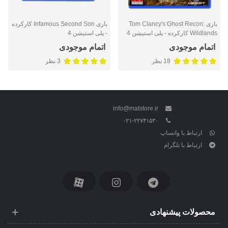
بازی Tom Clancy's Ghost Recon:
بازی Infamous Second Son کارکرده
Wildlands کارکرده - پلی استیشن 4
- پلی استیشن 4
اتمام موجودی
اتمام موجودی
18 نظر
3 نظر
info@matstore.ir
۰۲۱-۲۲۷۴۱۵۳۰
ارتباط با واتساپ
ارتباط با تلگرام
محصولات پیشنهادی