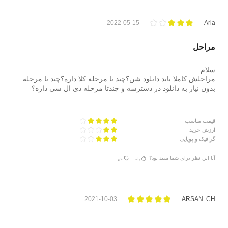
2022-05-15
Aria
مراحل
سلام
مراحلش کاملا باید دانلود شن؟چند تا مرحله کلا داره؟چند تا مرحله
بدون نیاز به دانلود در دسترسه و چندتا مرحله دی ال سی داره؟
قیمت مناسب
ارزش خرید
گرافیک و پویایی
آیا این نظر برای شما مفید بود؟
بله
خیر
2021-10-03
ARSAN. CH