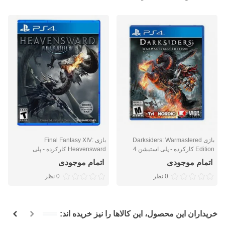
بازی Darksiders: Warmastered
بازی Final Fantasy XIV:
Edition کارکرده - پلی استیشن 4
Heavensward کارکرده - پلی
استیشن 4
اتمام موجودی
اتمام موجودی
0 نظر
0 نظر
خریداران این محصول، این کالاها را نیز خریده اند: