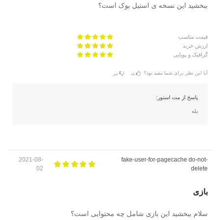
ببخشید این نسخه ی استیل بوک است؟
قیمت مناسب
ارزش خرید
گرافیک و پویایی
آیا این نظر برای شما مفید بود؟
بله
خیر
پاسخ از مت استور:
بله
2021-08-
fake-user-for-pagecache do-not-
02
delete
بازی
سلام ببخشید این بازی شامل چه محتوایی است؟