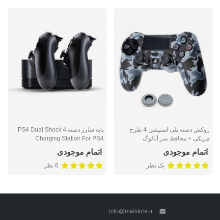
روکش دسته پلی استیشن 4 طرح
پايه شارژ دسته PS4 Dual Shock 4
چریکی + محافظ سر آنالوگ
Charging Station For PS4
اتمام موجودی
اتمام موجودی
یک نظر
6 نظر
info@matstore.ir