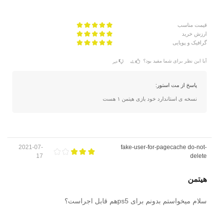
قیمت مناسب
ارزش خرید
گرافیک و پویایی
آیا این نظر برای شما مفید بود؟
بله
خیر
پاسخ از مت استور:
نسخه ی استاندارد خود بازی هیتمن ۱ هست
2021-07-
fake-user-for-pagecache do-not-
17
delete
هیتمن
سلام میخواستم بدونم برای ps5هم قابل اجراست؟