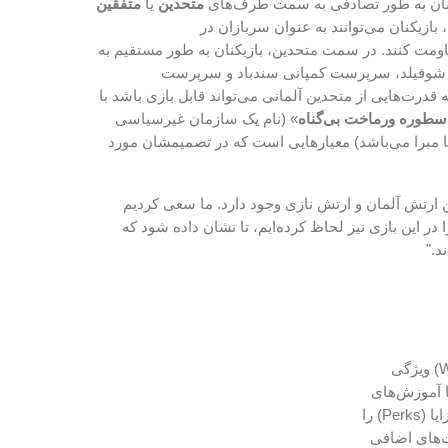
زیکنان به طور تصادفی به سمت طرف‌های
متحدین
یا
متفقین
زیکنان می‌توانند به عنوان سربازان در
اومت کنند. در سمت متحدین، بازیکنان به طور مستقیم به
گلن شوفیلد، سرپرست کمپانی سندباد و سرپرست
ح اینکه چه قدرت‌هایی از متحدین آلمانی می‌تواند قابل بازی باشد با
سطوره ورماخت بی‌گناه
» (نام یک سازمان غیرسیاسی
ها مبرا می‌باشد) معیارهایی است که در تصمیمشان مورد
ین ارتش آلمان و ارتش نازی وجود دارد. ما سعی کردیم
 در این بازی نیز لحاظ کرده‌ایم، تا نشان داده شود که
د."
(WWII) ویژگی
ا آموزش‌های
مختلف پایه برای مبارزات، آموزش لشگرکشی و مهارت‌های سلاح. همچنین این ویژگی مزایا (Perks) را
رت‌های اضافی