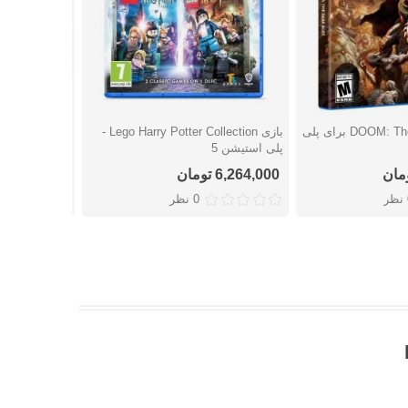
بازی DOOM: The Dark Ages برای پلی
بازی Lego Harry Potter Collection -
شتن
دوست داشتن
دوست
پلی استیشن 5
بازی
6,264,000 تومان
6,402,000 تومان
ر
0 نظر