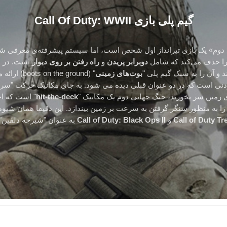
گیم پلی بازی Call Of Duty: WWII
 دوم» یک بازی تیرانداز اول شخص است، اما سیستم پیشرفته‌ی معرفی ش
دوبرابر پریدن
و
راه رفتن بر روی دیوار
است. در 
د و آن را به سبک گيم پلی "
بوت‌های زمينی
" (the ground
دنی است که در دو عنوان قبلی دیده می شود. به جای مکانیک حرکت "سر خ
ی زمین سر بخورند، جنگ جهانی دوم یک مکانیک "
hit-the-deck
" است که اج
د را به منظور سنگر گرفتن به سرعت بر زمین بیندازد. این دقیقا همان شیوه
Call of Duty T
و
Call of Duty: Black Ops II
به عنوان "شیرجه دلفین"