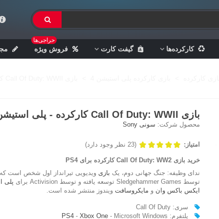
حراجی‌ها
کارکرده‌ها
گیفت کارت
فروش ویژه
مجل
ازی کارکرده
>
بازی کارکرده پلی استیشن 4
>
بازی Call Of Duty: WWII کارکرده - پلی استیشن 4
بازی Call Of Duty: WWII کارکرده - پلی استیشن 4
محصول شرکت:
سونی Sony
امتیاز:
(23 نظر وجود دارد)
خرید بازی Call Of Duty: WW2 کارکرده برای PS4
ندای وظیفه: جنگ جهانی دوم،
یک
بازی
ویدیویی تیرانداز اول شخص است که
توسط Sledgehammer Games توسعه یافته و توسط Activision برای
پلی ا
ایکس باکس وان
و
مایکروسافت
ویندوز منتشر شده است.
سری: Call Of Duty
پلتفرم:
- Microsoft Windows
Xbox One
-
PS4