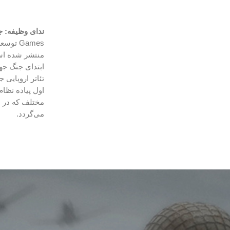
ندای وظیفه: ج
Games توسعه یافته و توسط Activision برای
منتشر شده است
ابتدای جنگ جه
تئاتر اروپایی
اول پیاده نظام
مختلف که در ا
می‌گردد.