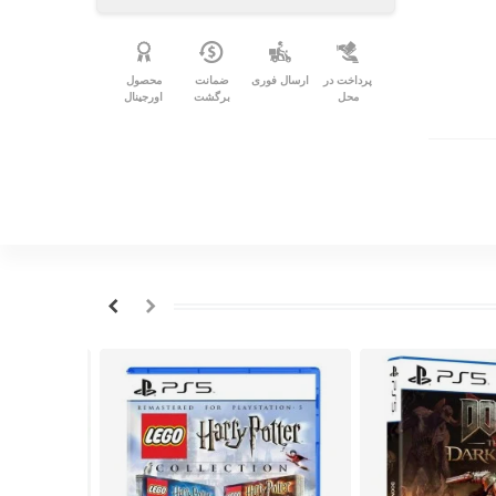
پرداخت در
ارسال فوری
ضمانت
محصول
محل
برگشت
اورجینال