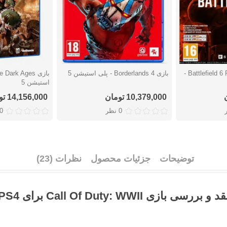
بازی Battlefield 6 Phantom Edition -
بازی Borderlands 4 - پلی استیشن 5
دوست داشتن
دوست دا
استیشن 5
10,379,000 تومان
14,156,000 تومان
0 نظر
0 نظ
توضیحات
جزئیات محصول
نظرات (23)
د و بررسی بازی Call Of Duty: WWII برای PS4