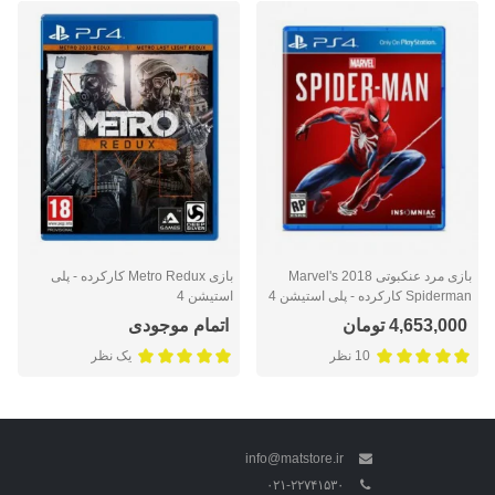
بازی مرد عنکبوتی 2018 Marvel's
بازی Metro Redux کارکرده - پلی
Spiderman کارکرده - پلی استیشن 4
استیشن 4
4,653,000 تومان
اتمام موجودی
10 نظر
یک نظر
info@matstore.ir
۰۲۱-۲۲۷۴۱۵۳۰