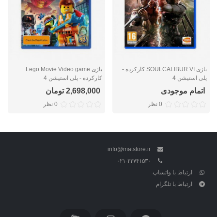
بازی SOULCALIBUR VI کارکرده -
بازی Lego Movie Video game
پلی استیشن 4
کارکرده - پلی استیشن 4
اتمام موجودی
2,698,000 تومان
0 نظر
0 نظر
info@matstore.ir
۰۲۱-۲۲۷۴۱۵۳۰
ارتباط با واتساپ
ارتباط با تلگرام