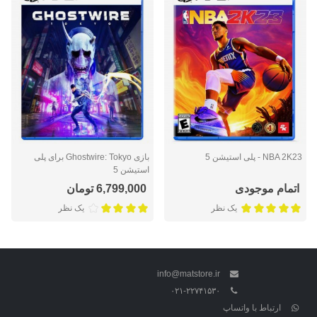
NBA 2K23 - پلی استیشن 5
بازی Ghostwire: Tokyo برای پلی
استیشن 5
اتمام موجودی
6,799,000 تومان
یک نظر
یک نظر
info@matstore.ir
۰۲۱-۲۲۷۴۱۵۳۰
ارتباط با واتساپ