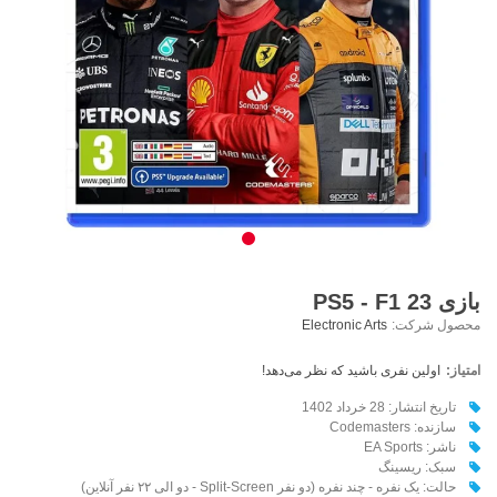
بازی PS5 - F1 23
محصول شرکت:
Electronic Arts
امتیاز:
اولین نفری باشید که نظر می‌دهد!
تاریخ انتشار: 28 خرداد 1402
سازنده: Codemasters
ناشر: EA Sports
سبک: ریسینگ
حالت: یک نفره - چند نفره (دو نفر Split-Screen - دو الی ۲۲ نفر آنلاین)