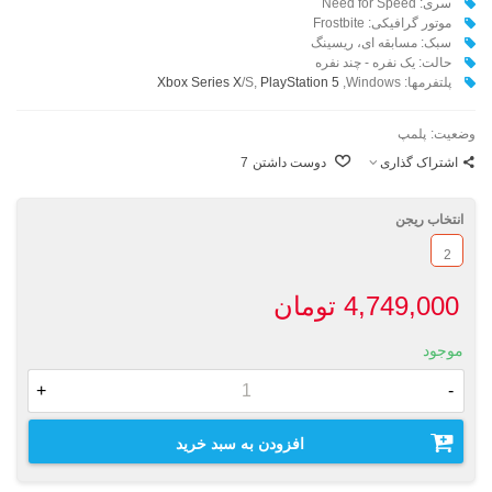
سری: Need for Speed
موتور گرافیکی: Frostbite
سبک: مسابقه ای، ریسینگ
حالت: یک نفره - چند نفره
پلتفرمها:
,Windows
PlayStation 5
/S,
Xbox Series X
وضعیت:
پلمپ
اشتراک گذاری
دوست داشتن
7
انتخاب ریجن
2
4,749,000 تومان
موجود
+
-
افزودن به سبد خرید