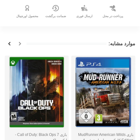
پرداخت در محل
ارسال فوری
ضمانت برگشت
محصول اورجینال
موارد مشابه:
بازی MudRunner American Wilds
بازی Call of Duty: Black Ops 7 -