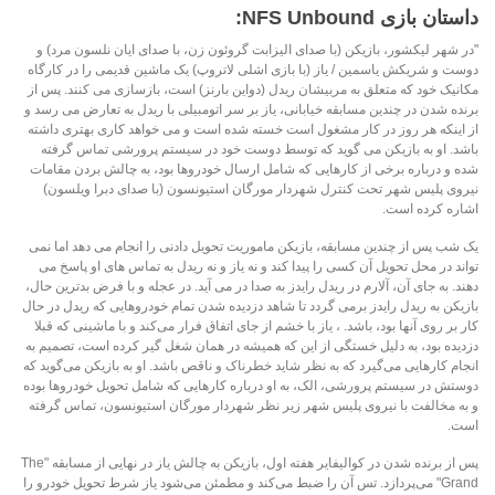
داستان بازی NFS Unbound:
"در شهر لیکشور، بازیکن (با صدای الیزابت گروئون زن، با صدای ایان نلسون مرد) و
دوست و شریکش یاسمین / یاز (با بازی اشلی لاتروپ) یک ماشین قدیمی را در کارگاه
مکانیک خود که متعلق به مربیشان ریدل (دواین بارنز) است، بازسازی می کنند. پس از
برنده شدن در چندین مسابقه خیابانی، یاز بر سر اتومبیلی با ریدل به تعارض می رسد و
از اینکه هر روز در کار مشغول است خسته شده است و می خواهد کاری بهتری داشته
باشد. او به بازیکن می گوید که توسط دوست خود در سیستم پرورشی تماس گرفته
شده و درباره برخی از کارهایی که شامل ارسال خودروها بود، به چالش بردن مقامات
نیروی پلیس شهر تحت کنترل شهردار مورگان استیونسون (با صدای دبرا ویلسون)
اشاره کرده است.
یک شب پس از چندین مسابقه، بازیکن ماموریت تحویل دادنی را انجام می دهد اما نمی
تواند در محل تحویل آن کسی را پیدا کند و نه یاز و نه ریدل به تماس های او پاسخ می
دهند. به جای آن، آلارم در ریدل رایدز به صدا در می آید. در عجله و با فرض بدترین حال،
بازیکن به ریدل رایدز برمی گردد تا شاهد دزدیده شدن تمام خودروهایی که ریدل در حال
کار بر روی آنها بود، باشد. ، یاز با خشم از جای اتفاق فرار می‌کند و با ماشینی که قبلا
دزدیده بود، به دلیل خستگی از این که همیشه در همان شغل گیر کرده است، تصمیم به
انجام کارهایی می‌گیرد که به نظر شاید خطرناک و ناقص باشد. او به بازیکن می‌گوید که
دوستش در سیستم پرورشی، الک، به او درباره کارهایی که شامل تحویل خودروها بوده
و به مخالفت با نیروی پلیس شهر زیر نظر شهردار مورگان استیونسون، تماس گرفته
است.
پس از برنده شدن در کوالیفایر هفته اول، بازیکن به چالش یاز در نهایی از مسابقه "The
Grand" می‌پردازد. تس آن را ضبط می‌کند و مطمئن می‌شود یاز شرط تحویل خودرو را