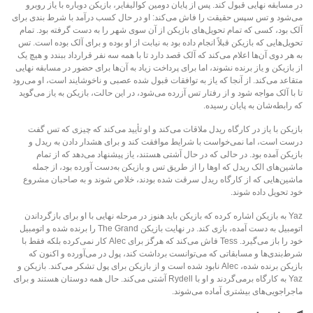
در مسابقه نهایی قبول کند. پس از پایان دومین کوالیفایر، بازیکن دوباره با یاز روبرو
می‌شود و تس سپس حقیقت را فاش می‌کند: او در حال کسب درآمد با شرط بندی برای
آلک بود، کسی که تمام تحویل‌های بازیکن از آن سوی شهر را به دست گرفته بود. تمام
تحویل‌هایی که بازیکن قبلاً انجام داده بود به نیابت از او بوده و برای آلک بوده است. تس
به هر دوی آن‌ها اعلام می‌کند که آلک قصد دارد تا با همه سه نفر قرارداد ببندد و هیچ یک
از بازیکن و یاز برنده نشوند، اما برای پرداخت زیاد به آن‌ها برای حضور در مسابقه نهایی
متقاعد می‌کند. از آنجا که یاز به توافقات قبول شده عصبی و ناخوشایند است، او می‌رود
تا با آلک مواجه شود و از رفتار تس آزرده می‌شود، در این حالت، بازیکن به یاز می‌گوید
که رابطه‌شان به پایان رسیده.
بازیکن با یاز در کارگاه ریدل ملاقات می‌کند و او تأیید می‌کند که چیزی که تس گفت
درست است، اما نمی‌خواست با شرایط موافقت کند و برای هشدار دادن به ریدل و
بازیکن آمده بود. در حالی که در حال آشتی هستند، یاز پیشنهاد می‌دهد که از تمام
ماشین‌های الک ریدل که اوها را از طریق تس و بازیکن به‌دست آورده بود، از جمله
ماشین‌هایی که از کارگاه ریدل سرقت شده بودند، خلاص شوند و به صاحبان مشروع
خود تحویل داده شوند.
Yaz به بازیکن اشاره کرده که بازیکن باید هنوز در مرحله نهایی با او برای بازگرداندن
اتومبیل به دست آمده، بازی کند. در نهایت بازیکن The Grand را برنده شده و اتومبیل
خود را باز می‌گیرد. Tess فاش می‌کند که هرگز برای Alec کار نمی‌کرده بلکه فقط با
شرط‌بندی‌ها و مسابقاتی که می‌توانست برداشت کند، پول در می‌آورده و اکنون که
بازیکن برنده شده، Alec نابود شده است و از بازیکن برای پول تشکر می‌کند. بازیکن و
Yaz به کارگاه برمی‌گردند و او با Rydell آشتی می‌کند. حال همه دوستان هستند و برای
ماجراجویی‌های بیشتری آماده می‌شوند.