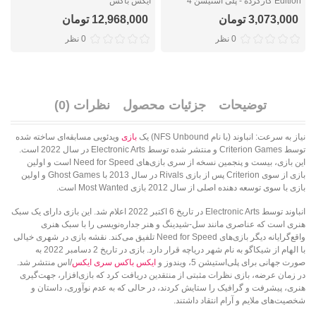
Edition کارکرده - پلی استیشن 4
ایکس باکس
ا
3,073,000 تومان
12,968,000 تومان
0 نظر
0 نظر
توضیحات
جزئیات محصول
نظرات (0)
نیاز به سرعت: انباوند (با نام NFS Unbound) یک
بازی
ویدئویی مسابقه‌ای ساخته شده
توسط Criterion Games و منتشر شده توسط Electronic Arts در سال 2022 است.
این بازی، بیست و پنجمین نسخه از سری بازی‌های Need for Speed است و اولین
بازی از سوی Criterion پس از بازی Rivals در سال 2013 با Ghost Games و اولین
بازی با سوی توسعه دهنده اصلی از سال 2012 بازی Most Wanted است.
انباوند توسط Electronic Arts در تاریخ 6 اکتبر 2022 اعلام شد. این بازی دارای یک سبک
هنری است که عناصری مانند سل-شیدینگ و هنر جداره‌نویسی را با سبک هنری
واقع‌گرایانه دیگر بازی‌های Need for Speed تلفیق می‌کند. نقشه بازی در شهری خیالی
با الهام از شیکاگو به نام شهر دریاچه قرار دارد. بازی در تاریخ 2 دسامبر 2022 به
صورت جهانی برای پلی‌استیشن 5، ویندوز و
ایکس باکس سری ایکس
/اس منتشر شد.
در زمان عرضه، بازی نظرات مثبتی از منتقدین دریافت کرد که بازی‌افزار، جهت‌گیری
هنری، پیشرفت و گرافیک را ستایش کردند، در حالی که به عدم نوآوری، داستان و
شخصیت‌های ملایم و آرام انتقاد داشتند.