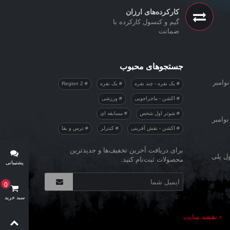
کارکرده‌های ارزان
گیم و کنسول کارکرده با
ضمانت
جستجوهای محبوب
وامبر
یک نفره - چند نفره
یک نفره
Region 2
اکشن - ماجراجویی
ورزشی
شوتر اول شخص
مسابقه ای
نوامبر
اکشن - نقش آفرینی
کنترلر
ترس و بقا
برای دریافت آخرین تخفیف‌ها و جدیدترین
ول پلی
محصولات ثبت‌نام کنید.
پشتیبانی
آنلاین
0
سبد خرید
نقشه سایت