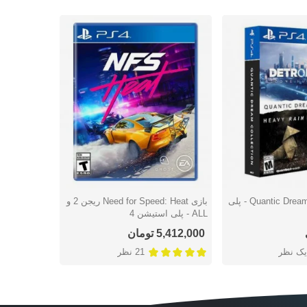
بازی Quantic Dream Collection - پلی
بازی Need for Speed: Heat ریجن 2 و
شتن
دوست داشتن
دوس
ALL - پلی استیشن 4
استیشن 4
5,412,000 تومان
5,677,000 توما
یک نظر
21 نظر