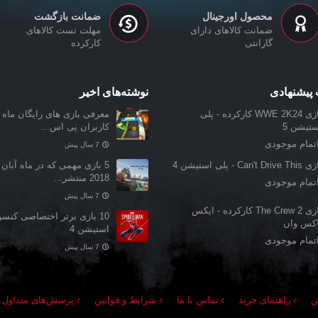
محصول اورجینال
ضمانت بازگشت
ضمانت کالاهای دارای
مهلت تست کالاهای
گارانتی
کارکرده
پیشنهادی
نوشته‌های اخیر
بازی WWE 2K24 کارکرده - پلی
معرفی بازی‌ های رایگان ماه ن
ستیشن 5
کاربران پی اس...
تمام موجودی
7 سال پیش
Can't Drive T - پلی استیشن 4
5 بازی مهمی که در ماه آبان 
2018 منتشر...
تمام موجودی
7 سال پیش
بازی The Crew 2 کارکرده - ایکس
10 بازی برتر اختصاصی کنس
اکس وان
استیشن 4
تمام موجودی
7 سال پیش
ش
راهنمای خرید
تماس با ما
شرایط و قوانین
پرسش‌های متداول