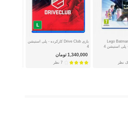
Lego Batman 3
بازی Drive Club کارکرده - پلی استیشن
شتن
دوست داشتن
دوست
4
- پلی استیشن 4
1,340,000 تومان
2,217,000 تومان
ک نظر
7 نظر