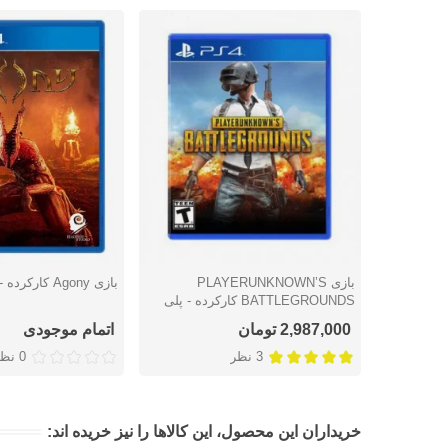
بازی PLAYERUNKNOWN’S
بازی Agony کارکرده - پلی استیشن 4
دوست داشتن
دوست داشتن
BATTLEGROUNDS کارکرده - پلی
استیشن ۴
2,987,000 تومان
اتمام موجودی
3 نظر
0 نظر
خریداران این محصول، این کالاها را نیز خریده اند: