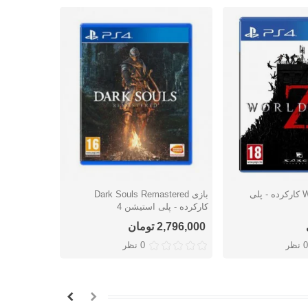
بازی World War Z کارکرده - پلی
بازی Dark Souls Remastered
شتن
دوست داشتن
دوس
کارکرده - پلی استیشن 4
استیشن 4
2,796,000 تومان
اتمام موج
0 نظر
0 نظر