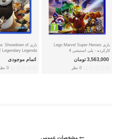
بازی Lego Marvel Super Heroes
بازی  Showdown of
دوست داشتن
دوست داشتن
کارکرده - پلی استیشن 4
nds
استیشن 4
3,563,000 تومان
اتمام موجودی
0 نظر
0 نظر
مشخصات عمومی