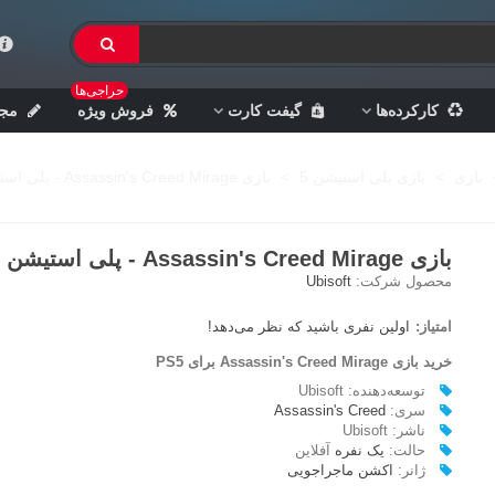
حراجی‌ها
کارکرده‌ها
گیفت کارت
فروش ویژه
مجل
بازی
>
بازی پلی استیشن 5
>
بازی Assassin's Creed Mirage - پلی استیشن 5
بازی Assassin's Creed Mirage - پلی استیشن 5
محصول شرکت:
Ubisoft
امتیاز:
اولین نفری باشید که نظر می‌دهد!
خرید بازی Assassin's Creed Mirage برای PS5
توسعه‌دهنده: Ubisoft
سری:
Assassin's Creed
ناشر: Ubisoft
حالت:
یک نفره
آفلاین
ژانر:
اکشن ماجراجویی