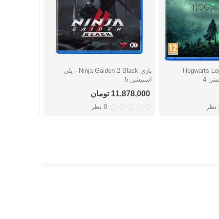
Hogwarts Lega
بازی Ninja Gaiden 2 Black - پلی
بازی Great
شتن
دوست داشتن
دوست
استیشن 5
Circle - پلی استیشن 5
11,878,000 تومان
13,344,000 توما
ر
0 نظر