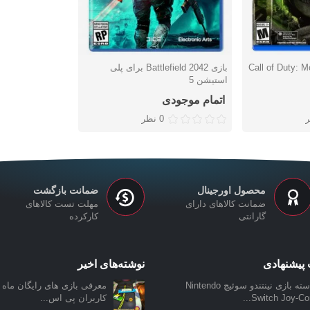
Call of Duty: Mod
بازی Battlefield 2042 برای پلی
دوست داشتن
استیشن 5
اتمام موجودی
0 نظر
محصول اورجینال
ضمانت بازگشت
ضمانت کالاهای دارای
مهلت تست کالاهای
گارانتی
کارکرده
پیشنهادی
نوشته‌های اخیر
دسته بازی نینتندو سوئیچ Nintendo
معرفی بازی‌ های رایگان ماه ن
Switch Joy-Con.
کاربران پی اس...