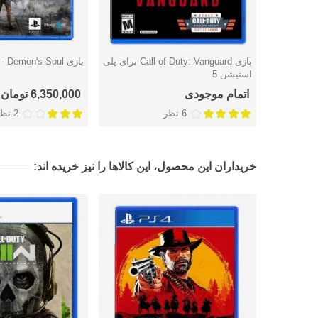
بازی Call of Duty: Vanguard برای پلی
بازی Demon's Soul - پلی استیشن 5
دوست داشتن
دوست داشتن
استیشن 5
اتمام موجودی
6,350,000 تومان
6 نظر
2 نظر
خریداران این محصول، این کالاها را نیز خریده اند: