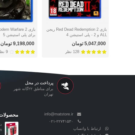
بازی Red Dead Redemption 2 ریجن
بازی ern Warfare 2
دوست داشتن
دوست داشتن
ALL و 2 - پلی استیشن 4
برای پلی استیشن 5
5,047,000 تومان
9,198,000 تومان
128 نظر
9 نظر
پرداخت در محل
برای مناطق ۲۲گانه شهر
تهران
info@matstore.ir
محصولات 
۰۲۱-۲۲۷۴۱۵۳۰
ارتباط با واتساپ
..