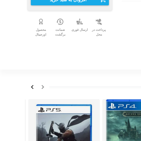
پرداخت در
ارسال فوری
ضمانت
محصول
محل
برگشت
اورجینال