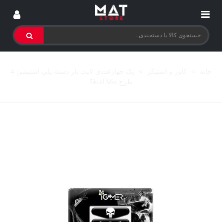
خانه
>
کاور و استیکر
>
پک چهارعددی لایت بار دسته پلی استیشن 4
طرح Skull Mix