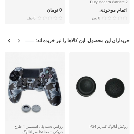
Duty Modern Warfare 2
اتمام موجودی
0 تومان
0 نظر
0 نظر
خریداران این محصول، این کالاها را نیز خریده اند:
روکش آنالوگ کنترلر PS4
روکش دسته پلی استیشن 4 طرح
چریکی + محافظ سر آنالوگ