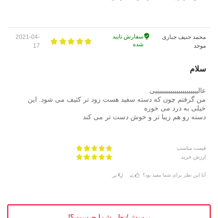
سفارش تایید
محمد حنیف جباری
2021-04-
شده
موحد
17
سلام
عالییییییییییییییییییییییی
من گرفتم چون که دسته سفید هست زود تر کثیف می شود. این
خیلی به درد می خوره
دسته رو هم زیبا تر و خوش دست تر می کند
قیمت مناسب
ارزش خرید
آیا این نظر برای شما مفید بود؟
بله
خیر
پرسش/نظر شما چیست؟!