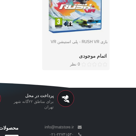
بازی RUSH VR - پلی استیشن VR
دوست داشتن
اتمام موجودی
0 نظر
پرداخت در محل
برای مناطق ۲۲گانه شهر
تهران
info@matstore.ir
محصولات 
۰۲۱-۲۲۷۴۱۵۳۰