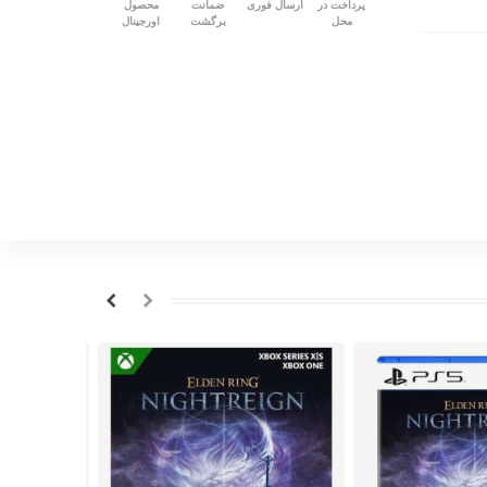
پرداخت در
ارسال فوری
ضمانت
محصول
محل
برگشت
اورجینال