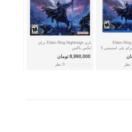
Elden Ring  –
بازی Elden Ring Nightreign برای
شتن
دوست داشتن
دوست
ایکس باکس
استیشن 4
8,990,000 تومان
6,959,000 تومان
ر
0 نظر