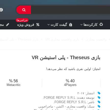
حراجی‌ها
کارکرده‌ها
گیفت کارت
فروش ویژه
مجل
واقعیت مجازی
>
بازی واقعیت مجازی VR
>
بازی Theseus - پلی استیشن VR
بازی Theseus - پلی استیشن VR
امتیاز:
اولین نفری باشید که نظر می‌دهد!
56 %
40 %
Metacritic
4Players
انتشار: ۲۰۱۷
توسعه دهنده: FORGE REPLY S.R.L.
ناشر: FORGE REPLY S.R.L.
سبک: واقعیت مجازی - اکشن - ماجراجویی