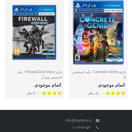
بازی Concrete Genie - پلی استیشن
بازی Firewall Zero Hour - پلی
4
استیشن وی آر
اتمام موجودی
اتمام موجودی
یک نظر
6 نظر
info@matstore.ir
۰۲۱-۲۲۷۴۱۵۳۰