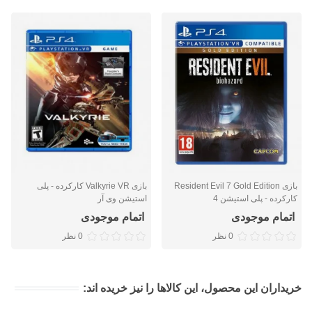
بازی Resident Evil 7 Gold Edition
بازی Valkyrie VR کارکرده - پلی
کارکرده - پلی استیشن 4
استیشن وی آر
اتمام موجودی
اتمام موجودی
0 نظر
0 نظر
خریداران این محصول، این کالاها را نیز خریده اند: