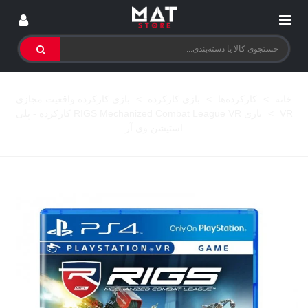
خانه
>
کارکرده‌ها
>
بازی کارکرده
>
بازی کارکرده واقعیت مجازی
VR
>
بازی RIGS Mechanized Combat League VR کارکرده - پلی
استیشن وی آر