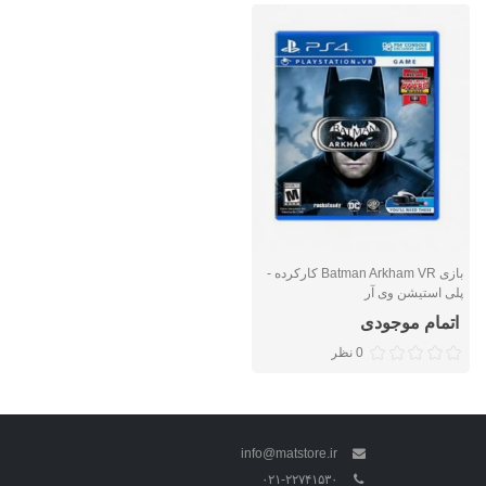
بازی Batman Arkham VR کارکرده -
پلی استیشن وی آر
اتمام موجودی
0 نظر
info@matstore.ir
۰۲۱-۲۲۷۴۱۵۳۰