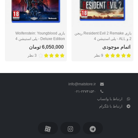
بازی Resident Evil 2 Remake ریجن
بازی Wolfenstein: Youngblood
2 و ALL - پلی استیشن 4
Deluxe Edition - پلی استیشن 4
اتمام موجودی
6,050,000 تومان
9 نظر
3 نظر
info@matstore.ir
۰۲۱-۲۲۷۴۱۵۳۰
ارتباط با واتساپ
ارتباط با تلگرام