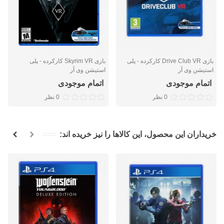
بازی Drive Club VR کارکرده - پلی
بازی Skyrim VR کارکرده - پلی
استیشن وی آر
استیشن وی آر
اتمام موجودی
اتمام موجودی
0 نظر
0 نظر
خریداران این محصول، این کالاها را نیز خریده اند: