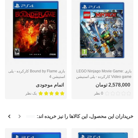
بازی LEGO Ninjago Movie Game:
بازی Bound by Flame کارکرده - پلی
Video game کارکرده - پلی استیشن
استیشن 4
4
2,578,000 تومان
اتمام موجودی
0 نظر
یک نظر
خریداران این محصول، این کالاها را نیز خریده اند: