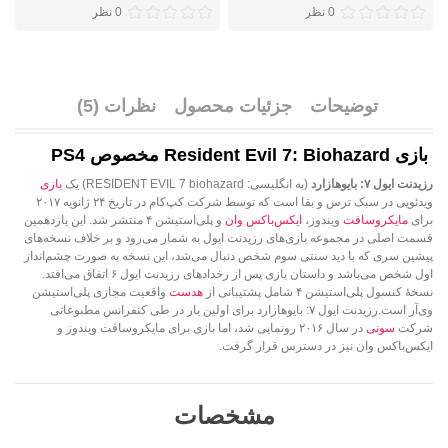
0 نظر
0 نظر
توضیحات
جزئیات محصول
نظرات (5)
بازی Resident Evil 7: Biohazard مخصوص PS4
رزیدنت ایول ۷: بایوهازارد
(به انگلیسی: RESIDENT EVIL 7 biohazard) یک
بازی
ویدئویی در سبک ترس و بقا است که توسط شرکت کپ‌کام در تاریخ ۲۴ ژانویه ۲۰۱۷
برای
مایکروسافت
ویندوز،
ایکس‌باکس وان
و پلی‌استیشن ۴ منتشر شد. این یازدهمین
قسمت اصلی در مجموعه بازی‌های رزیدنت ایول به شمار می‌رود و بر خلاف نسخه‌های
پیشین سری که با دید سنتی سوم شخص دنبال می‌شد، این نسخه به صورت چشم‌انداز
اول شخص می‌باشد و داستان بازی پس از رخدادهای رزیدنت ایول ۶ اتفاق می‌افتد.
نسخهٔ کنسول پلی‌استیشن ۴ شامل پشتیبانی از
هدست
واقعیت مجازی پلی‌استیشن
وی‌آر است.رزیدنت ایول ۷: بایوهازارد برای اولین بار در طی کنفرانس مطبوعاتی
شرکت
سونی
در سال ۲۰۱۶ رونمایی شد، اما بازی برای مایکروسافت ویندوز و
ایکس‌باکس وان نیز در دسترس قرار گرفت.
مشخصات