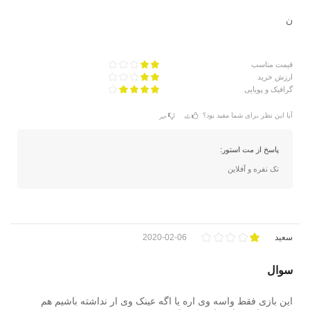
ن
قیمت مناسب
ارزش خرید
گرافیک و پویایی
آیا این نظر برای شما مفید بود؟
بله
خیر
پاسخ از مت استور:
تک نفره و آفلاین
سعید
2020-02-06
سوال
این بازی فقط واسه وی اره یا اگه عینک وی ار نداشته باشیم هم