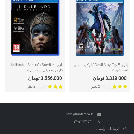
بازی Devil May Cry 5 کارکرده - پلی
بازی Hellblade: Senua’s Sacrifice
استیشن 4
کارکرده - پلی استیشن 4
3,319,000 تومان
3,556,000 تومان
2 نظر
2 نظر
info@matstore.ir
۰۲۱-۲۲۷۴۱۵۳۰
ارتباط با واتساپ