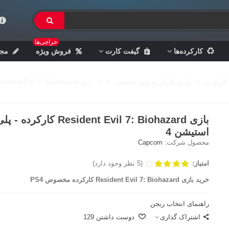
حراجی‌ها
کارکرده‌ها
گیفت کارت
فروش ویژه
مجل
کارکرده
>
بازی کارکرده پلی استیشن 4
>
بازی Resident Evil 7: Biohazard کارکرده - پلی استیشن 4
بازی Resident Evil 7: Biohazard کارکرده - پ
استیشن 4
محصول شرکت:
Capcom
امتیاز:
(5 نظر وجود دارد)
خرید بازی Resident Evil 7: Biohazard کارکرده مخصوص PS4
راهنمای انتخاب ریجن
اشتراک گذاری
دوست داشتن
129