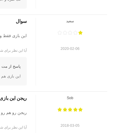
سوال
سعید
این بازی فقط واسه و
2020-02-06
آیا این نظر برای شم
پاسخ از مت ا
این بازی هم با VR و هم با PS4 قابل اجراست و نیازی به ع
ریجن این بازی
Sob
ریجن رو هم رو ب
2018-03-05
آیا این نظر برای شم