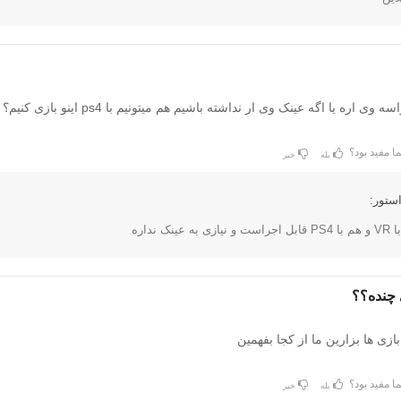
ی اره یا اگه عینک وی ار نداشته باشیم هم میتونیم با ps4 اینو بازی کنیم؟
ا مفید بود؟
بله
خیر
ستور:
ینک نداره
 چنده؟؟
ازی ها بزارین ما از کجا بفهمین
ا مفید بود؟
بله
خیر