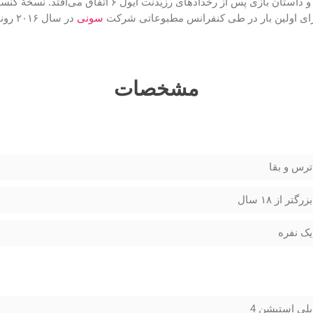
ت ایول ۶ اتفاق می‌افتد. نسخهٔ کنسول پلی‌استیشن ۴ شامل پشتیبانی از
سونی
در سا
مشخصات
ترس و بقا
بزرگتر از ۱۸ سال
یک نفره
پلی استیشن 4