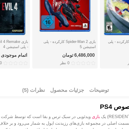
زی Sonic Frontiers کارکرده - پلی
بازی Spider-Man 2 کارکرده - پلی
دوست داشتن
دوست دا
استیشن 5
- پلی استیشن 4
6,486,000 تومان
اتمام موجودی
0 نظر
0 نظ
توضیحات
جزئیات محصول
نظرات (5)
بازی
ویدئویی در سبک ترس و بقا است که توسط شرکت کپ‌کام در تاریخ ۴
ین یازدهمین قسمت اصلی در مجموعه بازی‌های رزیدنت ایول به شمار می‌رود و 