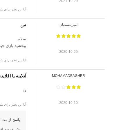
2021-10-20
آیا این نظر برای شم
س
امیر صمدیان
سلام
ببخشيد بازي چيز
2020-10-25
آیا این نظر برای شم
آنلاینه یا افل
MOHAMADBAGHER
ن
2020-10-10
آیا این نظر برای شم
پاسخ از مت ا
تک نفره و آفل