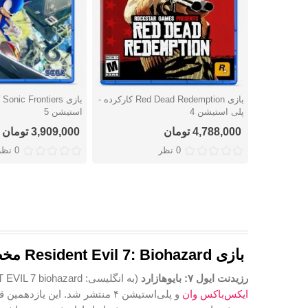
بازی Red Dead Redemption کارکرده -
با
دوست داشتن
دوست داشتن
پلی استیشن 4
استیشن 5
4,788,000 تومان
3,909,000 تومان
0 نظر
0 نظر
بازی Resident Evil 7: Biohazard مخصوص PS4
رزیدنت ایول ۷: بایوهازارد
(به انگلیسی: RESIDENT EVIL 7 biohazard) یک
ایکس‌باکس وان
و پلی‌استیشن ۴ منتشر شد. ا