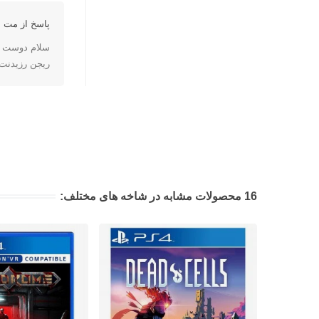
پاسخ از مت ا
سلام دوست ع
ریجن رزیدنت اویل 7 کار
16 محصولات مشابه در شاخه های مختلف: