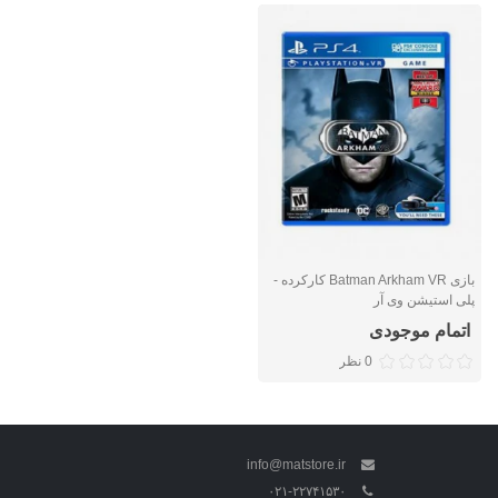
بازی Batman Arkham VR کارکرده -
پلی استیشن وی آر
اتمام موجودی
0 نظر
info@matstore.ir
۰۲۱-۲۲۷۴۱۵۳۰