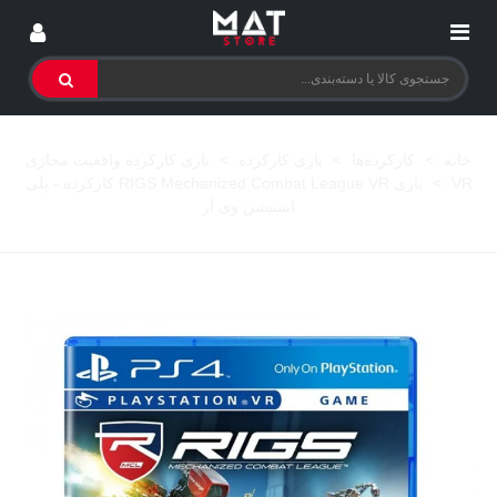
خانه
>
کارکرده‌ها
>
بازی کارکرده
>
بازی کارکرده واقعیت مجازی
VR
>
بازی RIGS Mechanized Combat League VR کارکرده - پلی
استیشن وی آر